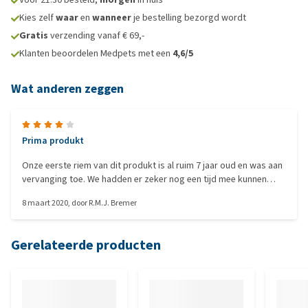
Kies zelf
waar
en
wanneer
je bestelling bezorgd wordt
Gratis
verzending vanaf € 69,-
Klanten beoordelen Medpets met een
4,6/5
Wat anderen zeggen
Prima produkt
Onze eerste riem van dit produkt is al ruim 7 jaar oud en was aan
vervanging toe. We hadden er zeker nog een tijd mee kunnen
doen, maar hadden ook behoefte aan een riem die iets langer
8 maart 2020
, door
R.M.J. Bremer
was. Dat hetzelfde merk gekoste en daar hebben we geen spijt
van. Overigens is de communicatie en de aflevering van het
produkt prima gegaan.
Gerelateerde producten