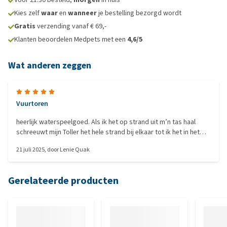
Kies zelf
waar
en
wanneer
je bestelling bezorgd wordt
Gratis
verzending vanaf € 69,-
Klanten beoordelen Medpets met een
4,6/5
Wat anderen zeggen
Vuurtoren
heerlijk waterspeelgoed. Als ik het op strand uit m’n tas haal
schreeuwt mijn Toller het hele strand bij elkaar tot ik het in het
water heb gegooid. Zo zwemt hij elke dag zo’n 12 baantjes.
21 juli 2025
, door
Lenie Quak
Gerelateerde producten