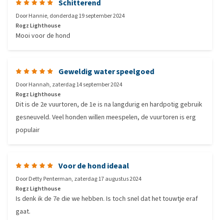
Schitterend
Door
Hannie
,
donderdag 19 september 2024
Rogz Lighthouse
Mooi voor de hond
Geweldig water speelgoed
Door
Hannah
,
zaterdag 14 september 2024
Rogz Lighthouse
Dit is de 2e vuurtoren, de 1e is na langdurig en hardpotig gebruik
gesneuveld. Veel honden willen meespelen, de vuurtoren is erg
populair
Voor de hond ideaal
Door
Detty Penterman
,
zaterdag 17 augustus 2024
Rogz Lighthouse
Is denk ik de 7e die we hebben. Is toch snel dat het touwtje eraf
gaat.