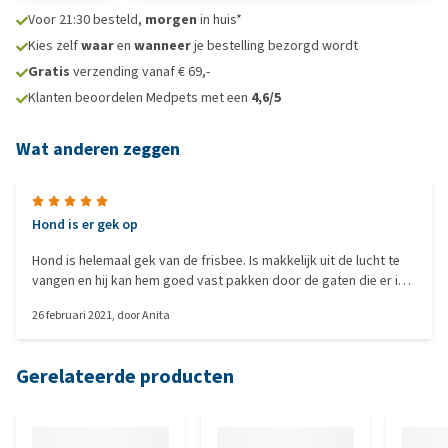
Voor 21:30 besteld,
morgen
in huis*
Kies zelf
waar
en
wanneer
je bestelling bezorgd wordt
Gratis
verzending vanaf € 69,-
Klanten beoordelen Medpets met een
4,6/5
Wat anderen zeggen
Hond is er gek op
Hond is helemaal gek van de frisbee. Is makkelijk uit de lucht te
vangen en hij kan hem goed vast pakken door de gaten die er in
zitten. Goede kwaliteit. Nog niet getest op water, maar op land
26 februari 2021
, door
Anita
doet de frisbee het goed
Gerelateerde producten