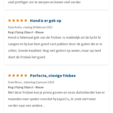
veel prettiger om te werpen en kwam veel verder.
Hond is er gek op
Door
Anita
,
vrijdag 26 februari 2021
Rogz Flying Object - Blauw
Hond is helemaal gek van de frisbee. Is makkelijk uit de lucht te
vangen en hij kan hem goed vast pakken door de gaten die er in
zitten. Goede kwaliteit. Nog niet getest op water, maar op land
doet de frisbee het goed
Perfecte, stevige frisbee
Door
Rinus
,
zaterdag 5 januari 2019
Rogz Flying Object - Blauw
Met deze frisbee kun je prima gooien en onze duitseherder kan er
maanden mee spelen voordat hij kapot is, ik zoek niet meer
verder naar een andere...