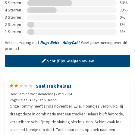
5 Sterren
50%
4 Sterren
33%
3 Sterren
0%
2 Sterren
8%
1 Sterren
8%
Heb je ervaring met
Rogz Beltz - AlleyCat
? Geef jouw mening over dit
product
Schrijf jouw eigen review
Snel stuk helaas
Door
Fam de Boer
,
donderdag 2 mei 2024
Rogz Beltz - AlleyCat S - Rood
Onze Tommy heeft sinds november’23 al 4 bandjes verbruikt. Hij
draagt deze in combinatie met een tracker. Helaas blijft het rode,
verstelbare schuifje op de sluiting slecht zitten. Schiet vaak los
als je het bandje om doet. Toch maar eens op zoek naar een