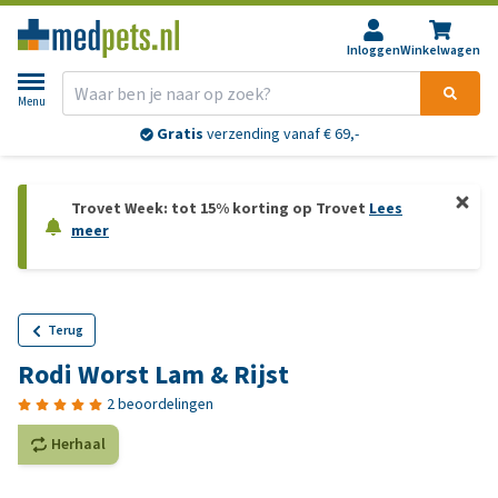
Inloggen
Winkelwagen
Menu
Gratis
verzending vanaf € 69,-
Trovet Week: tot 15% korting op Trovet
Lees
meer
Terug
Rodi Worst Lam & Rijst
2 beoordelingen
Herhaal