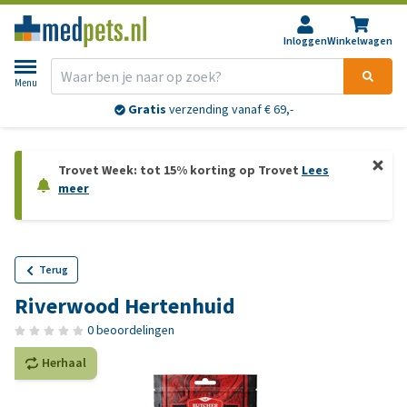
Inloggen
Winkelwagen
Menu
Gratis
verzending vanaf € 69,-
Trovet Week: tot 15% korting op Trovet
Lees
meer
Terug
Riverwood Hertenhuid
0 beoordelingen
Herhaal