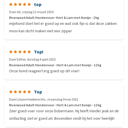
top
Door
dd
,
vrijdag 21 maart 2025
Riverwood Adult Hondenvoer- Hert & Lam met Konijn - 2 kg
mijnhond doet het er goed op en wat ook fijn is dat deze zakken
mooi kan dicht maken met een zipper
Top!
Door
Esther
,
dinsdag 4 april 2023
Riverwood Adult Hondenvoer - Hert & Lam met Konijn - 12 kg
Onze hond reageert erg goed op dit voer!
Top
Door
Liliane Hoeberechts
,
maandag 9 mei 2022
Riverwood Adult Hondenvoer - Hert & Lam met Konijn - 12 kg
Zeer goed voer voor onze Dobermann. Hij heeft minder jeuk en de
ontlasting ziet er goed uit. Bovendien vindt hij het voer heerlijk!