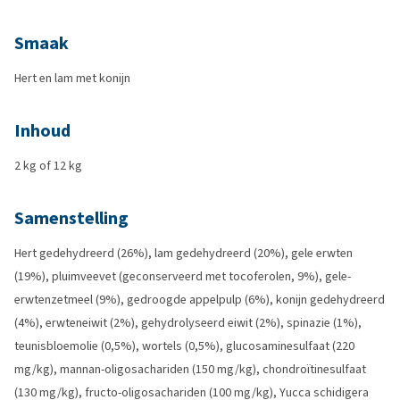
Smaak
Hert en lam met konijn
Inhoud
2 kg of 12 kg
Samenstelling
Hert gedehydreerd (26%), lam gedehydreerd (20%), gele erwten
(19%), pluimveevet (geconserveerd met tocoferolen, 9%), gele-
erwtenzetmeel (9%), gedroogde appelpulp (6%), konijn gedehydreerd
(4%), erwteneiwit (2%), gehydrolyseerd eiwit (2%), spinazie (1%),
teunisbloemolie (0,5%), wortels (0,5%), glucosaminesulfaat (220
mg/kg), mannan-oligosachariden (150 mg/kg), chondroïtinesulfaat
(130 mg/kg), fructo-oligosachariden (100 mg/kg), Yucca schidigera