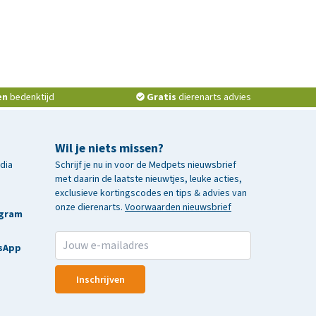
en
bedenktijd
Gratis
dierenarts advies
Wil je niets missen?
edia
Schrijf je nu in voor de Medpets nieuwsbrief
met daarin de laatste nieuwtjes, leuke acties,
exclusieve kortingscodes en tips & advies van
onze dierenarts.
Voorwaarden nieuwsbrief
agram
sApp
Inschrijven