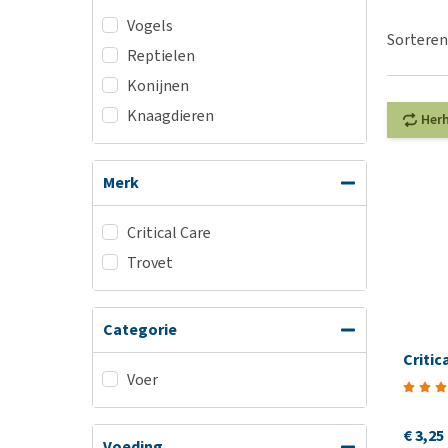
BARF
Hypoallergeen vo
Vogels
Puppy apotheek
Sorteren
Biologisch honde
Reptielen
Vuurwerkangst
Vegan hondenvoe
Konijnen
Bekijk alles
Snacks
Knaagdieren
Her
Bekijk alles
Merk
Critical Care
Trovet
Categorie
Critic
Voer
€ 3,25
Voeding