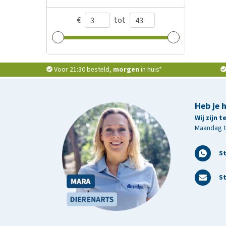
€
tot
Voor 21:30 besteld,
morgen
in huis*
Heb je 
Wij zijn 
Maandag t/
S
St