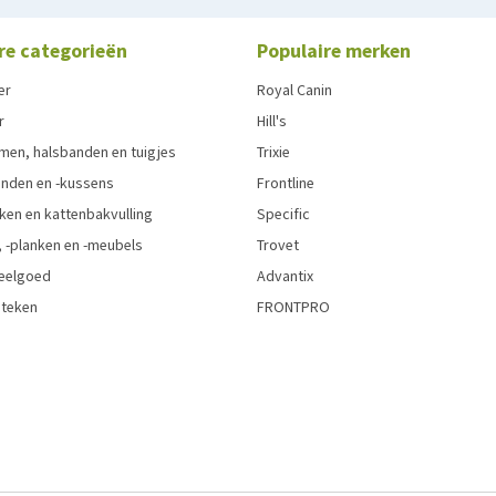
re categorieën
Populaire merken
er
Royal Canin
r
Hill's
men, halsbanden en tuigjes
Trixie
den en -kussens
Frontline
ken en kattenbakvulling
Specific
 -planken en -meubels
Trovet
eelgoed
Advantix
 teken
FRONTPRO