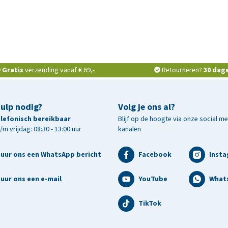
Gratis
verzending vanaf € 69,-
Retourneren?
30 dag
hulp nodig?
Volg je ons al?
telefonisch bereikbaar
Blijf op de hoogte via onze social m
m vrijdag: 08:30 - 13:00 uur
kanalen
tuur ons een WhatsApp bericht
Facebook
Inst
uur ons een e-mail
YouTube
What
TikTok