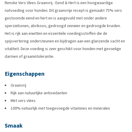
Renske Vers Vlees Graanvrij - Eend & Hert is een hoogwaardige
natvoeding voor honden. Dit graanvrije recept is gemaakt 75% vers
gestoomde eend en hert en is aangevuld met onder andere
sperziebonen, abrikoos, gedroogd zeewier en gedroogde kruiden.
Het is rijk aan eiwitten en essentiële voedingsstoffen die de
spijsvertering ondersteunen en bijdragen aan een glanzende vacht en
vitaliteit. Deze voeding is zeer geschikt voor honden met gevoelige
darmen of graanintolerantie.
Eigenschappen
Graanvrij
Rijk aan natuurlijke antioxidanten
Met vers vlees
100% natuurlijk met toegevoegde vitamines en mineralen
Smaak