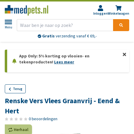
Inloggen
Winkelwagen
Menu
Gratis
verzending vanaf € 69,-
App Only: 5% korting op vlooien- en
tekenproducten!
Lees meer
Terug
Renske Vers Vlees Graanvrij - Eend &
Hert
0 beoordelingen
Herhaal