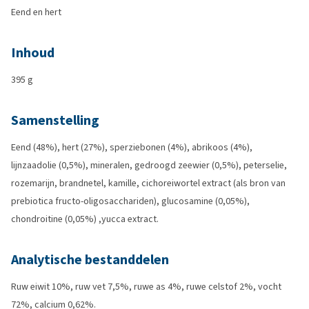
Eend en hert
Inhoud
395 g
Samenstelling
Eend (48%), hert (27%), sperziebonen (4%), abrikoos (4%),
lijnzaadolie (0,5%), mineralen, gedroogd zeewier (0,5%), peterselie,
rozemarijn, brandnetel, kamille, cichoreiwortel extract (als bron van
prebiotica fructo-oligosacchariden), glucosamine (0,05%),
chondroitine (0,05%) ,yucca extract.
Analytische bestanddelen
Ruw eiwit 10%, ruw vet 7,5%, ruwe as 4%, ruwe celstof 2%, vocht
72%, calcium 0,62%.