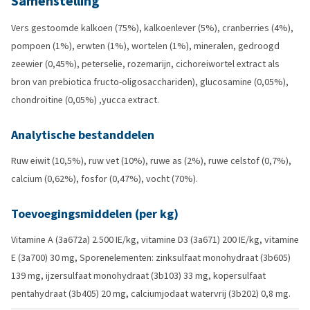
Samenstelling
Vers gestoomde kalkoen (75%), kalkoenlever (5%), cranberries (4%),
pompoen (1%), erwten (1%), wortelen (1%), mineralen, gedroogd
zeewier (0,45%), peterselie, rozemarijn, cichoreiwortel extract als
bron van prebiotica fructo-oligosacchariden), glucosamine (0,05%),
chondroitine (0,05%) ,yucca extract.
Analytische bestanddelen
Ruw eiwit (10,5%), ruw vet (10%), ruwe as (2%), ruwe celstof (0,7%),
calcium (0,62%), fosfor (0,47%), vocht (70%).
Toevoegingsmiddelen (per kg)
Vitamine A (3a672a) 2.500 IE/kg, vitamine D3 (3a671) 200 IE/kg, vitamine
E (3a700) 30 mg, Sporenelementen: zinksulfaat monohydraat (3b605)
139 mg, ijzersulfaat monohydraat (3b103) 33 mg, kopersulfaat
pentahydraat (3b405) 20 mg, calciumjodaat watervrij (3b202) 0,8 mg.