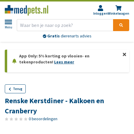
Inloggen
Winkelwagen
Menu
Voor 21:30 besteld,
morgen
in huis*
App Only: 5% korting op vlooien- en
tekenproducten!
Lees meer
Terug
Renske Kerstdiner - Kalkoen en
Cranberry
0 beoordelingen