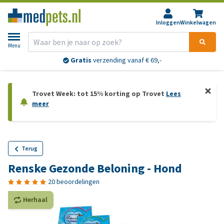
Inloggen
Winkelwagen
Menu
Gratis
verzending vanaf € 69,-
Trovet Week: tot 15% korting op Trovet
Lees
meer
Terug
Renske Gezonde Beloning - Hond
20 beoordelingen
Herhaal