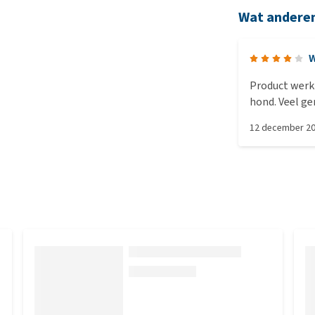
Wat andere
W
Product werkt
hond. Veel g
snel op en is p
12 december 2