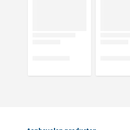
Inhoud
100 ml + bijsluiter
Samenstelling
Alcohol Denat., Aqua, PEG-40 Hydrogenated Castor O
Panthenol, D-Limonen, Linalool.