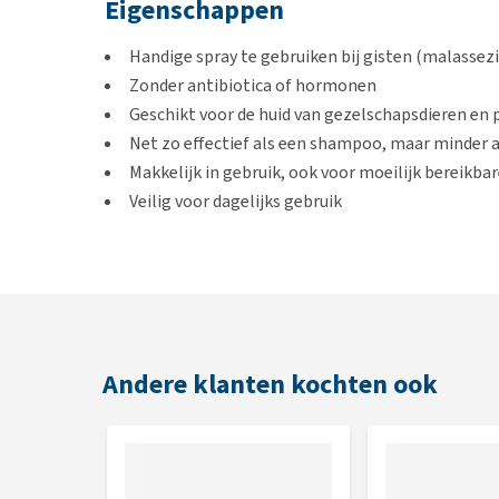
Eigenschappen
Handige spray te gebruiken bij gisten (malassezi
Zonder antibiotica of hormonen
Geschikt voor de huid van gezelschapsdieren en
Net zo effectief als een shampoo, maar minder a
Makkelijk in gebruik, ook voor moeilijk bereikbar
Veilig voor dagelijks gebruik
Gebruik
Je sprayt Yeastosol 1 tot 2 x daags op de betreffend
De spray bevat alcohol, waardoor het kan prikken bi
verzorgen. Dit kan bijvoorbeeld met de
Remedy+ Ce
Andere klanten kochten ook
sprayen. Als je de plekken sprayt voor een wandeling,
focussen. Contact met de ogen vermijden en de sp