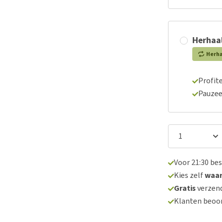
Herhaal
Herh
Profite
Pauzee
Voor 21:30 be
Kies zelf
waa
Gratis
verzend
Klanten beoo