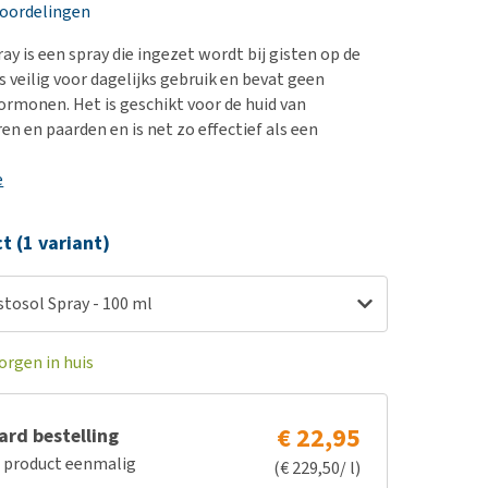
erproblemen
nd te zwaar wordt?
eoordelingen
derdom en dementie
lp! Mijn hond plast in
ay is een spray die ingezet wordt bij gisten op de
is. Wat nu?
ergewicht en conditie
is veilig voor dagelijks gebruik en bevat geen
kijk alles
hormonen. Het is geschikt voor de huid van
ieren, pezen en botten
en en paarden en is net zo effectief als een
uchtbaarheid
e
kijk alles
ct (1 variant)
tosol Spray - 100 ml
orgen in huis
€ 22,95
rd bestelling
e product eenmalig
(€ 229,50/ l)