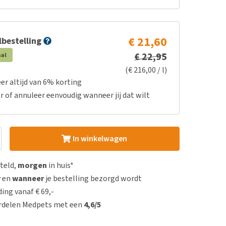
€ 21,60
bestelling
€ 22,95
aal
(€ 216,00 / l)
er altijd van 6% korting
r of annuleer eenvoudig wanneer jij dat wilt
In winkelwagen
steld,
morgen
in huis*
r
en
wanneer
je bestelling bezorgd wordt
ing vanaf € 69,-
rdelen Medpets met een
4,6/5