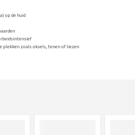
a) op de huid
 paarden
rbeidsintensief
e plekken zoals oksels, tenen of liezen
e plek. Als onderhoud kun je de huid nog 2 x per week sprayen.
j wondjes. Het is dan raadzaam om eerst deze plekjes te
razinc crème
. Je kunt ook de wondjes afdekken bij het
 dan heeft je dier afleiding en zal zich minder op de huid
ray op kamertemperatuur bewaren.