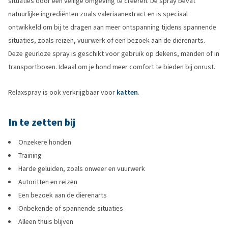
situaties door een veilige omgeving te creëren. De spray bevat
natuurlijke ingrediënten zoals valeriaanextract en is speciaal
ontwikkeld om bij te dragen aan meer ontspanning tijdens spannende
situaties, zoals reizen, vuurwerk of een bezoek aan de dierenarts.
Deze geurloze spray is geschikt voor gebruik op dekens, manden of in
transportboxen. Ideaal om je hond meer comfort te bieden bij onrust.
Relaxspray is ook verkrijgbaar voor
katten
.
In te zetten bij
Onzekere honden
Training
Harde geluiden, zoals onweer en vuurwerk
Autoritten en reizen
Een bezoek aan de dierenarts
Onbekende of spannende situaties
Alleen thuis blijven