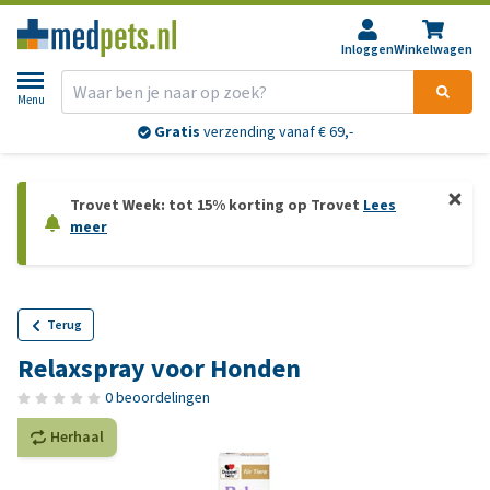
Inloggen
Winkelwagen
Menu
Gratis
verzending vanaf € 69,-
Trovet Week: tot 15% korting op Trovet
Lees
meer
Terug
Relaxspray voor Honden
0 beoordelingen
Herhaal