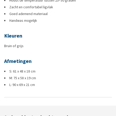
Houdt de temperatuur tussen 25–30 graden
Zacht en comfortabel ligvlak
Goed ademend materiaal
Handwas mogelijk
Kleuren
Bruin of grijs
Afmetingen
S: 61 x 48 x 18 cm
M: 75 x 58 x 19 cm
L: 90 x 69 x 21 cm