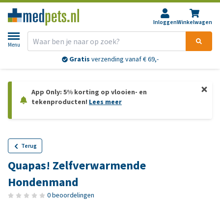
Inloggen
Winkelwagen
Menu
Gratis
verzending vanaf € 69,-
App Only: 5% korting op vlooien- en
tekenproducten!
Lees meer
Terug
Quapas! Zelfverwarmende
Hondenmand
0 beoordelingen