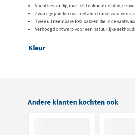
Vochtbestendig massief teakhouten blad, eenv
Zwart gepoedercoat metalen frame voor een ste
Twee uitneembare RVS bakken die in de vaatwas
Verhoogd ontwerp voor een natuurlijke eethoud
Kleur
Teak
Afmetingen
M: 49,5 x 26 x 30 cm
L: 41 x 22 x 15 cm
Andere klanten kochten ook