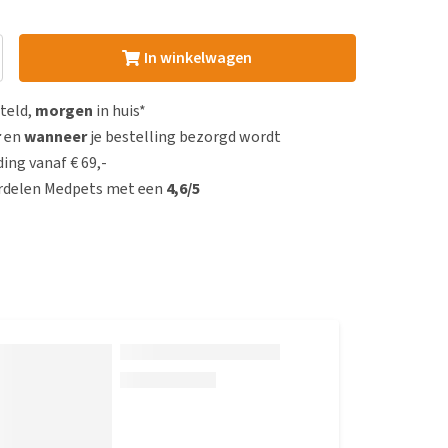
In winkelwagen
steld,
morgen
in huis*
r
en
wanneer
je bestelling bezorgd wordt
ing vanaf € 69,-
rdelen Medpets met een
4,6/5