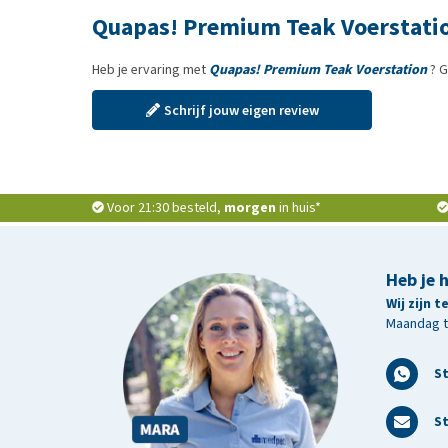
Quapas! Premium Teak Voerstati
Heb je ervaring met
Quapas! Premium Teak Voerstation
? G
Schrijf jouw eigen review
Voor 21:30 besteld,
morgen
in huis*
Heb je 
Wij zijn 
Maandag t/
S
St