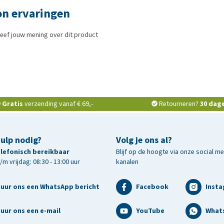
on ervaringen
eef jouw mening over dit product
Gratis
verzending vanaf € 69,-
Retourneren?
30 dag
hulp nodig?
Volg je ons al?
telefonisch bereikbaar
Blijf op de hoogte via onze social m
m vrijdag: 08:30 - 13:00 uur
kanalen
tuur ons een WhatsApp bericht
Facebook
Inst
uur ons een e-mail
YouTube
What