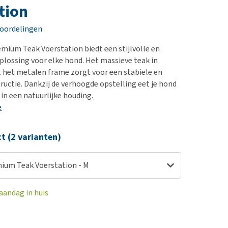
erproblemen
nd te zwaar wordt?
tion
derdom en dementie
lp! Mijn hond plast in
eoordelingen
is. Wat nu?
ergewicht en conditie
kijk alles
mium Teak Voerstation biedt een stijlvolle en
ieren, pezen en botten
plossing voor elke hond. Het massieve teak in
uchtbaarheid
 het metalen frame zorgt voor een stabiele en
uctie. Dankzij de verhoogde opstelling eet je hond
kijk alles
in een natuurlijke houding.
e
ct (2 varianten)
ium Teak Voerstation - M
aandag in huis