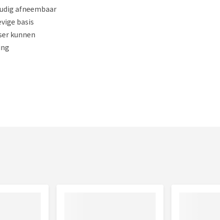
oudig afneembaar
vige basis
ser kunnen
ing