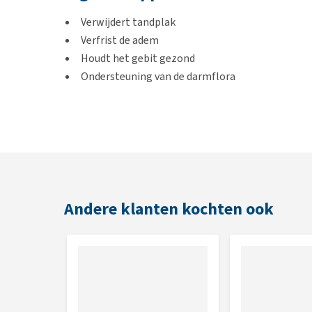
Verwijdert tandplak
Verfrist de adem
Houdt het gebit gezond
Ondersteuning van de darmflora
Inhoud
80g
Gebruik
Andere klanten kochten ook
Meng ’s avonds na het eten met eten, yoghurt of ko
tl tot 5?kg, 2?tl tot 12?kg, 3?tl boven 12?kg.
Samenstelling
20% lactosevrije zuivelproducten (met peptiden), pl