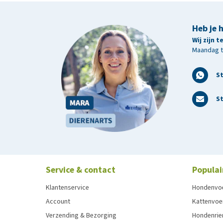
Heb je 
Wij zijn 
Maandag t/
S
St
Service & contact
Populai
Klantenservice
Hondenvo
Account
Kattenvoe
Verzending & Bezorging
Hondenrie