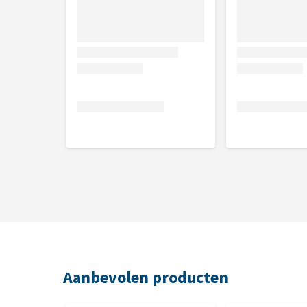
glycerine, raapzaadolie, biergist
Analytische bestanddelen
Ruw eiwit 29,8%, ruwe as 2,3%, ruw vet 17%, ruwe c
Natuurlijke mineralen
Koper 1,3 mg/kg, ijzer 42,3 mg/kg, magnesium 180
Natuurlijke vitaminen
Vitamine B6 0,15 mg/100 g, vitamine B3 3,27 mg/100
Aanbevolen producten