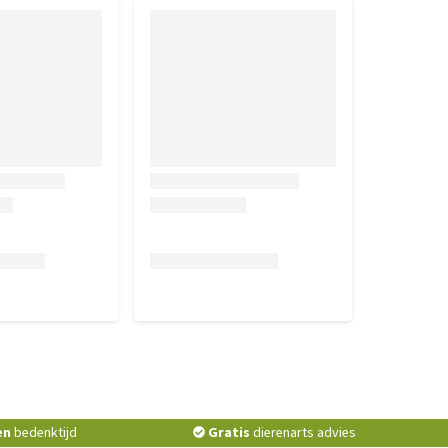
en
bedenktijd
Gratis
dierenarts advies