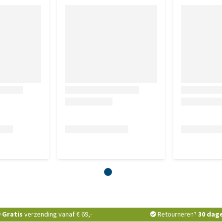
Gratis
verzending vanaf € 69,-
Retourneren?
30 dag