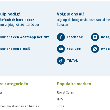
hulp nodig?
Volg je ons al?
telefonisch bereikbaar
Blijf op de hoogte via onze social m
m vrijdag: 08:30 - 13:00 uur
kanalen
tuur ons een WhatsApp bericht
Facebook
Inst
uur ons een e-mail
YouTube
What
TikTok
re categorieën
Populaire merken
er
Royal Canin
r
Hill's
men, halsbanden en tuigjes
Trixie