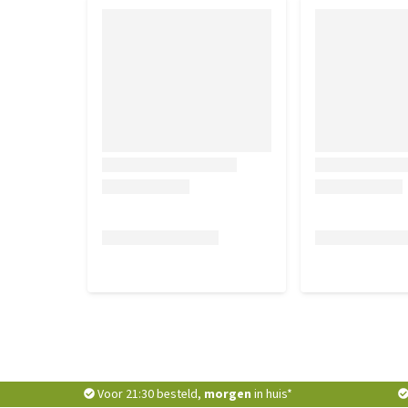
Voor 21:30 besteld,
morgen
in huis*