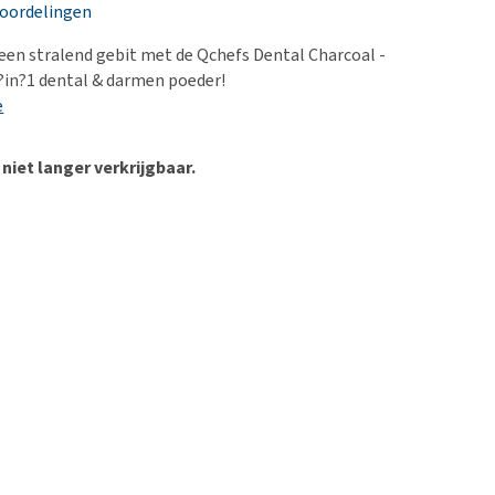
erproblemen
nd te zwaar wordt?
eoordelingen
derdom en dementie
lp! Mijn hond plast in
r een stralend gebit met de Qchefs Dental Charcoal -
is. Wat nu?
ergewicht en conditie
2?in?1 dental & darmen poeder!
kijk alles
e
ieren, pezen en botten
uchtbaarheid
 niet langer verkrijgbaar.
kijk alles