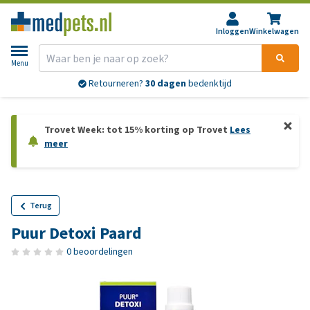
Inloggen
Winkelwagen
Menu
Gratis
dierenarts advies
Trovet Week: tot 15% korting op Trovet
Lees
meer
Terug
Puur Detoxi Paard
0 beoordelingen