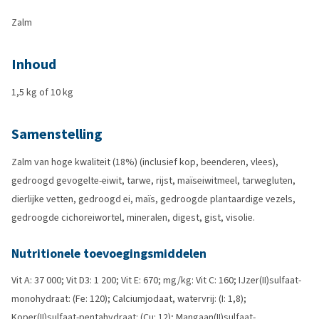
Zalm
Inhoud
1,5 kg of 10 kg
Samenstelling
Zalm van hoge kwaliteit (18%) (inclusief kop, beenderen, vlees),
gedroogd gevogelte-eiwit, tarwe, rijst, maïseiwitmeel, tarwegluten,
dierlijke vetten, gedroogd ei, maïs, gedroogde plantaardige vezels,
gedroogde cichoreiwortel, mineralen, digest, gist, visolie.
Nutritionele toevoegingsmiddelen
Vit A: 37 000; Vit D3: 1 200; Vit E: 670; mg/kg: Vit C: 160; IJzer(II)sulfaat-
monohydraat: (Fe: 120); Calciumjodaat, watervrij: (I: 1,8);
Koper(II)sulfaat-pentahydraat: (Cu: 12); Mangaan(II)sulfaat-