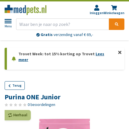
Inloggen
Winkelwagen
Menu
Gratis
verzending vanaf € 69,-
Trovet Week: tot 15% korting op Trovet
Lees
meer
Terug
Purina ONE Junior
0 beoordelingen
Herhaal