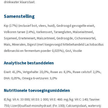
drinkwater klaarstaat.
Samenstelling
Kip (17%) (inclusief bot, vlees, huid), Gedroogd gevogelte-eiwit,
Volkoren tarwe (14%), Varkensvet, Tarwegluten, Maïseiwitmeel,
Sojameel, Erwteneiwit, Maïszetmeel, Gedroogde, Cichoreiwortel,
Maïs, Mineralen, Digest (met toegevoegd hittebehandeld Lactobacillus
delbrueckii en fermentum poeder 0,025%), Gist, Visolie
Analytische bestanddelen
Eiwit: 41,0%, Vetgehalte: 20,0%, Ruwe as: 8,0%, Ruwe celstof: 2,0%,
DHA: 0,05%, Omega 6-vetzuren: 3,0%
Nutritionele toevoegingsmiddelen
IE/kg: Vit A: 33 000; Vit D3: 1 000; Vit E: 460. mg/kg: Vit C: 140; Taurine:
750; IJzer(II)sulfaat-monohydraat: (Fe: 100); Calciumjodaat, watervrij: