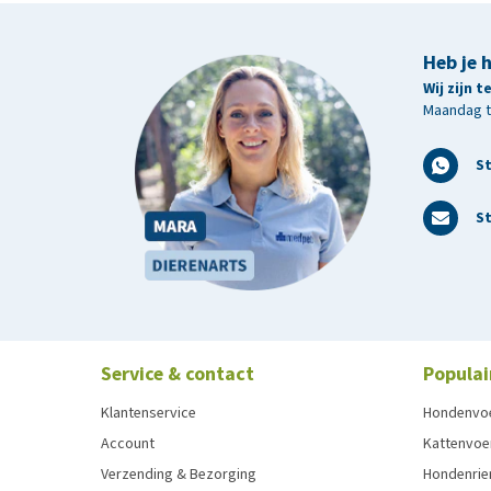
Heb je 
Wij zijn 
Maandag t/
S
St
Service & contact
Populai
Klantenservice
Hondenvo
Account
Kattenvoe
Verzending & Bezorging
Hondenrie