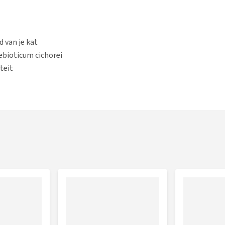
 van je kat
ebioticum cichorei
teit
 op te bouwen en te behouden
 dankzij omega 3- en 6-vetzuren