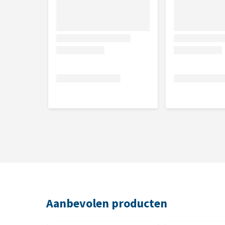
Inhoud
1,5 kg
Voedingsadvies
2 tot 4 kg = 30 tot 60 gram per dag
4 tot 6 kg = 60 tot 85 gram per dag
6 tot 8 kg = 85 tot 115 gram per dag
De dagelijkse hoeveelheid voeding kan variëren per ka
conditie of bijvoorbeeld het weer. Zorg er daarnaast
Samenstelling
Zalm (inclusief kop, beenderen, vlees) (17%), Gedr
Aanbevolen producten
Tarwegluten, Dierlijke vetten, Maïseiwitmeel, Ged
bietenpulp, Mineralen, Digest (met toegevoegde hi