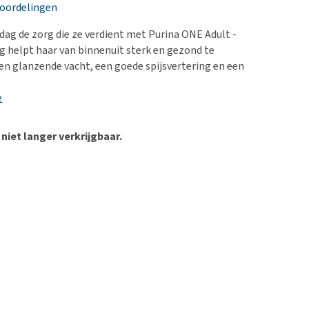
erproblemen
nd te zwaar wordt?
eoordelingen
derdom en dementie
lp! Mijn hond plast in
 dag de zorg die ze verdient met Purina ONE Adult -
is. Wat nu?
ergewicht en conditie
g helpt haar van binnenuit sterk en gezond te
kijk alles
een glanzende vacht, een goede spijsvertering en een
ieren, pezen en botten
uchtbaarheid
e
kijk alles
 niet langer verkrijgbaar.