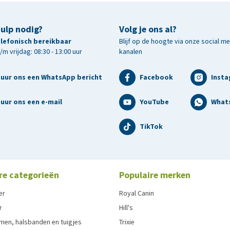
hulp nodig?
Volg je ons al?
telefonisch bereikbaar
Blijf op de hoogte via onze social m
m vrijdag: 08:30 - 13:00 uur
kanalen
tuur ons een WhatsApp bericht
Facebook
Inst
uur ons een e-mail
YouTube
What
TikTok
re categorieën
Populaire merken
er
Royal Canin
r
Hill's
men, halsbanden en tuigjes
Trixie