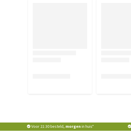
poeder 0,025%), Gedroogd gist.
Analytische bestanddelen
Eiwit: 34,0%,Vetgehalte: 14,0%,Ruwe as: 7,5%,Ruw
2,0%.
Nutritionele toevoegingsmiddel
IE/kg: Vitamine A: 34000; Vitamine D3: 1100; Vitamine
IJzer(II)sulfaat-monohydraat: (Fe: 110); Calciumjodaa
11); Mangaan(II)sulfaat-monohydraat: (Mn: 40); Zin
0,12).Toevoegingsmiddelen: Nutritionele toevoegingsm
Vit C: 140; Taurine: 700; 3b103: (Fe: 110); 3b202: (I: 1,
0,12).Antioxidanten.
Voor 21:30 besteld,
morgen
in huis*