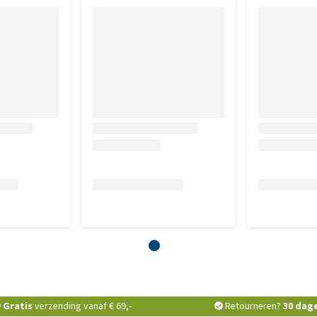
e celstof: 2,5%,Omega 3-vetzuren: 0,5%,Omega 6-vetzuren:
en
 E: 400; mg/kg: Vitamine C: 140; Taurine: 700;
t, watervrij: (I: 1,7); Koper(II)sulfaat-pentahydraat: (Cu:
ksulfaat-monohydraat: (Zn: 100); Natriumseleniet: (Se:
iddelen:IE/kg: Vit A: 34000; Vit D3: 1100; Vit E: 400; mg/kg:
7); 3b405: (Cu: 11); 3b503: (Mn: 40); 3b605: (Zn: 100); 3b801: (Se:
Gratis
verzending vanaf € 69,-
Retourneren?
30 dag