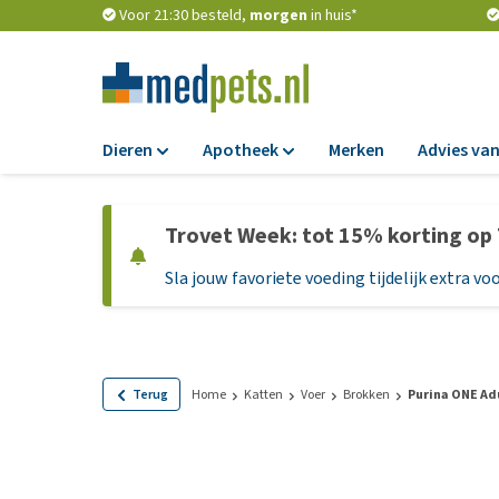
Voor 21:30 besteld,
morgen
in huis*
Dieren
Apotheek
Merken
Advies van
Voer
Apotheek
Trovet Week: tot 15% korting op
Hondenbrokken
Vlooien en teken
Sla jouw favoriete voeding tijdelijk extra voo
Natvoer
Ontworming
Dieetvoer
Medicijnen en
supplementen
Standaardvoer
Probiotica en we
Graanvrij honden
Terug
Home
Katten
Voer
Brokken
Purina ONE Adu
Vitamines en min
Puppyvoer en sna
Medische benodi
Glutenvrij honden