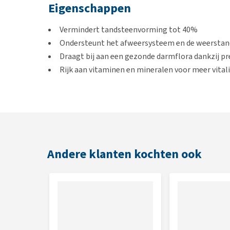
Eigenschappen
Vermindert tandsteenvorming tot 40%
Ondersteunt het afweersysteem en de weerstand
Draagt bij aan een gezonde darmflora dankzij pr
Rijk aan vitaminen en mineralen voor meer vitali
Zalm als hoofdingrediënt: helpt sterke spieren
Zorgt voor een gezonde huid en glanzende vacht
Geschikt voor
Volwassen katten vanaf een leeftijd van 1 jaar.
Andere klanten kochten ook
Smaak
Zalm