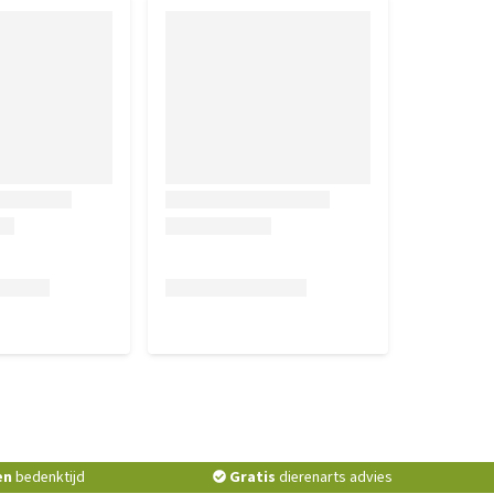
en
bedenktijd
Gratis
dierenarts advies