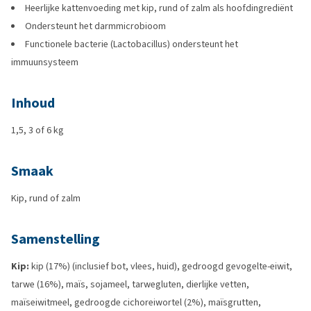
Heerlijke kattenvoeding met kip, rund of zalm als hoofdingrediënt
Ondersteunt het darmmicrobioom
Functionele bacterie (Lactobacillus) ondersteunt het
immuunsysteem
Inhoud
1,5, 3 of 6 kg
Smaak
Kip, rund of zalm
Samenstelling
Kip:
kip (17%) (inclusief bot, vlees, huid), gedroogd gevogelte-eiwit,
tarwe (16%), maïs, sojameel, tarwegluten, dierlijke vetten,
maïseiwitmeel, gedroogde cichoreiwortel (2%), maïsgrutten,