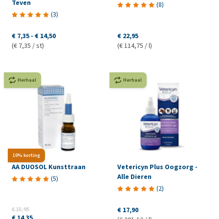
Teven
(
8
)
(
3
)
€ 7,35
-
€ 14,50
€ 22,95
(€ 7,35 / st)
(€ 114,75 / l)
Herhaal
Herhaal
10% korting
AA DUOSOL Kunsttraan
Vetericyn Plus Oogzorg -
Alle Dieren
(
5
)
(
2
)
€ 15,95
€ 17,90
€ 14,35