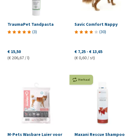
TraumaPet Tandpasta
Savic Comfort Nappy
(
3
)
(
30
)
€ 15,50
€ 7,25
-
€ 13,65
(€ 206,67 / l)
(€ 0,60 / st)
Herhaal
M-Pets Wasbare Luier voor
Maxani Rescue Shampoo