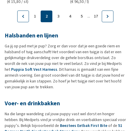
(€ 15,80 / st)
(€ 96,50 / l)
...
1
2
3
4
5
17
Halsbanden en lijnen
Ga jij op pad met je pup? Zorg er dan voor dat je een goede riem en
halsband of tuig aanschaft! Het voordeel van een tuigje is dat er een
gelijkmatige drukverdeling over de gehele borstkas ontstaat. Zo
wordt de nek van jouw pup niet te veel belast. Zo vind je bij Medpets
het
Puppia Soft Vest Harness
. Dit harnas is gemaakt van een fijne
airmesh voering. Een groot voordeel van dit tuigje is dat jouw hond er
gemakkelijk in kan stappen. Zo hoef je het tuigje niet over het hoofd
van jouw pup aan te trekken.
Voer- en drinkbakken
Na die lange wandeling zal jouw puppy vast wel dorst en honger
hebben. Bij Medpets vind je vrolijke drink- en voerbakken speciaal voor
puppy’s. Bekijk bijvoorbeeld de
Beeztees Eetbak First Bite
of de
51