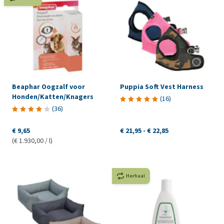
Beaphar Oogzalf voor
Puppia Soft Vest Harness
Honden/Katten/Knagers
(
16
)
(
36
)
€ 9,65
€ 21,95
-
€ 22,85
(€ 1.930,00 / l)
Herhaal