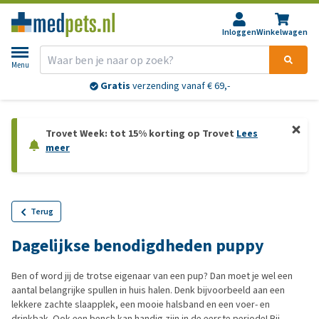
Inloggen
Winkelwagen
Menu
Gratis
verzending vanaf € 69,-
Trovet Week: tot 15% korting op Trovet
Lees
meer
Terug
Dagelijkse benodigdheden puppy
Ben of word jij de trotse eigenaar van een pup? Dan moet je wel een
aantal belangrijke spullen in huis halen. Denk bijvoorbeeld aan een
lekkere zachte slaapplek, een mooie halsband en een voer- en
drinkbak. Ook een bench kan handig zijn in de eerste periode! Bij