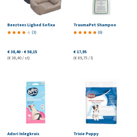
Beeztees Ligbed Sofixa
TraumaPet Shampoo
(
3
)
(
6
)
€ 38,40
-
€ 58,15
€ 17,95
(€ 38,40 / st)
(€ 89,75 / l)
Adori Inlegkruis
Trixie Puppy