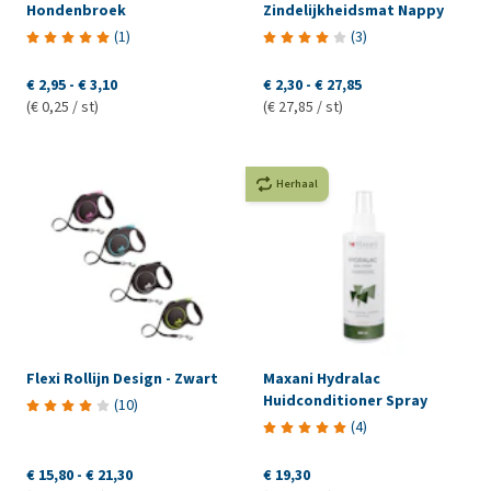
Hondenbroek
Zindelijkheidsmat Nappy
(
1
)
(
3
)
€ 2,95
-
€ 3,10
€ 2,30
-
€ 27,85
(€ 0,25 / st)
(€ 27,85 / st)
Herhaal
Flexi Rollijn Design - Zwart
Maxani Hydralac
Huidconditioner Spray
(
10
)
(
4
)
€ 15,80
-
€ 21,30
€ 19,30