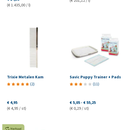
(€ 201,12 / l)
(€ 1.435,00 / l)
Trixie Metalen Kam
Savic Puppy Trainer + Pads
(
2
)
(
11
)
€ 4,95
€ 5,05
-
€ 55,25
(€ 4,95 / st)
(€ 0,29 / st)
Herhaal