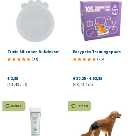
Trixie Siliconen Blikdeksel
Easypets Trainingspads
(
33
)
(
26
)
€ 2,85
€ 30,25
-
€ 52,85
(€ 1,43 / st)
(€ 0,21 / st)
Herhaal
Herhaal