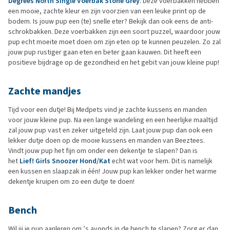
Degrees North Single Voerbak Stone Grey
. Deze voerbakken hebben
een mooie, zachte kleur en zijn voorzien van een leuke print op de
bodem. Is jouw pup een (te) snelle eter? Bekijk dan ook eens de anti-
schrokbakken. Deze voerbakken zijn een soort puzzel, waardoor jouw
pup echt moeite moet doen om zijn eten op te kunnen peuzelen. Zo zal
jouw pup rustiger gaan eten en beter gaan kauwen. Dit heeft een
positieve bijdrage op de gezondheid en het gebit van jouw kleine pup!
Zachte mandjes
Tijd voor een dutje! Bij Medpets vind je zachte kussens en manden
voor jouw kleine pup. Na een lange wandeling en een heerlijke maaltijd
zal jouw pup vast en zeker uitgeteld zijn. Laat jouw pup dan ook een
lekker dutje doen op de mooie kussens en manden van Beeztees.
Vindt jouw pup het fijn om onder een dekentje te slapen? Dan is
het
Lief! Girls Snoozer Hond/Kat
echt wat voor hem. Dit is namelijk
een kussen en slaapzak in één! Jouw pup kan lekker onder het warme
dekentje kruipen om zo een dutje te doen!
Bench
Wil jij je pup aanleren om ’s avonds in de bench te slapen? Zorg er dan