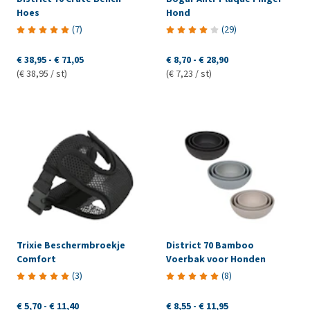
Hoes
Hond
(
7
)
(
29
)
€ 38,95
-
€ 71,05
€ 8,70
-
€ 28,90
(€ 38,95 / st)
(€ 7,23 / st)
Trixie Beschermbroekje
District 70 Bamboo
Comfort
Voerbak voor Honden
(
3
)
(
8
)
€ 5,70
-
€ 11,40
€ 8,55
-
€ 11,95