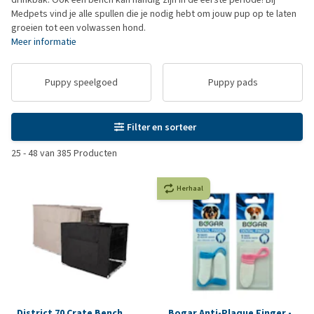
Medpets vind je alle spullen die je nodig hebt om jouw pup op te laten
groeien tot een volwassen hond.
Meer informatie
Puppy speelgoed
Puppy pads
Filter en sorteer
25
-
48
van
385
Producten
Herhaal
District 70 Crate Bench
Bogar Anti-Plaque Finger -