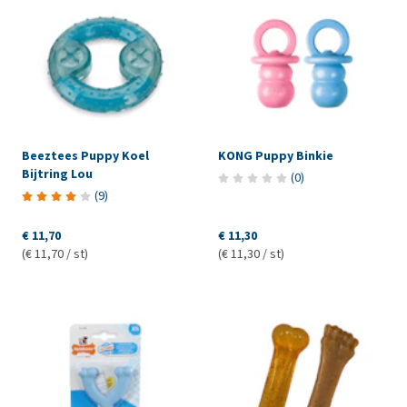
Beeztees Puppy Koel
KONG Puppy Binkie
Bijtring Lou
(
0
)
(
9
)
€ 11,70
€ 11,30
(€ 11,70 / st)
(€ 11,30 / st)