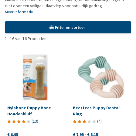
rust door een veilige uitlaatklep voor natuurlijk gedrag.
Meer informatie
Filter en sorteer
1
-
16
van
16
Producten
Nylabone Puppy Bone
Beeztees Puppy Dental
Hondenkluif
Ring
(
13
)
(
4
)
€ 6,95
€ 7,95
-
€ 8,15