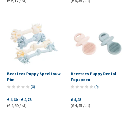
(€ 6,17 / st)
(€ 8,35 / st)
Beeztees Puppy Speeltouw
Beeztees Puppy Dental
Pim
Fopspeen
(
0
)
(
0
)
€ 4,60
-
€ 4,75
€ 4,45
(€ 4,60 / st)
(€ 4,45 / st)