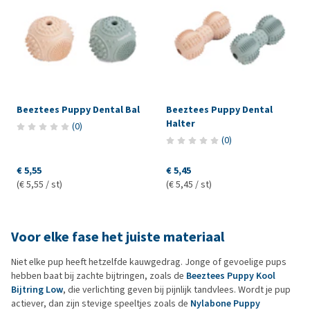
Beeztees Puppy Dental Bal
Beeztees Puppy Dental
Halter
(
0
)
(
0
)
€ 5,55
€ 5,45
(€ 5,55 / st)
(€ 5,45 / st)
Voor elke fase het juiste materiaal
Niet elke pup heeft hetzelfde kauwgedrag. Jonge of gevoelige pups
hebben baat bij zachte bijtringen, zoals de
Beeztees Puppy Kool
Bijtring Low
, die verlichting geven bij pijnlijk tandvlees. Wordt je pup
actiever, dan zijn stevige speeltjes zoals de
Nylabone Puppy