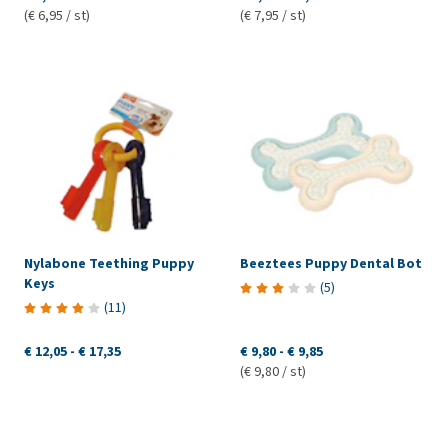
(€ 6,95 / st)
(€ 7,95 / st)
Nylabone Teething Puppy
Beeztees Puppy Dental Bot
Keys
(
5
)
(
11
)
€ 12,05
-
€ 17,35
€ 9,80
-
€ 9,85
(€ 9,80 / st)