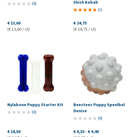
Shish Kebab
(
0
)
(
1
)
€ 13,60
€ 24,75
(€ 13,60 / st)
(€ 24,75 / st)
Nylabone Puppy Starter Kit
Beeztees Puppy Speelbal
Denise
(
0
)
(
0
)
€ 18,50
€ 8,35
-
€ 9,40