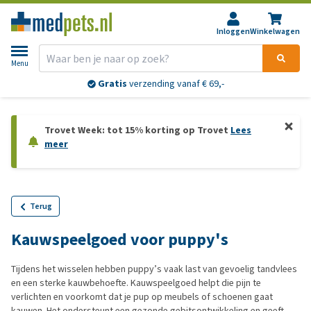
Inloggen
Winkelwagen
Menu
Gratis
verzending vanaf € 69,-
Trovet Week: tot 15% korting op Trovet
Lees
meer
Terug
Kauwspeelgoed voor puppy's
Tijdens het wisselen hebben puppy’s vaak last van gevoelig tandvlees
en een sterke kauwbehoefte. Kauwspeelgoed helpt die pijn te
verlichten en voorkomt dat je pup op meubels of schoenen gaat
kauwen. Het ondersteunt een gezonde gebitsontwikkeling en geeft