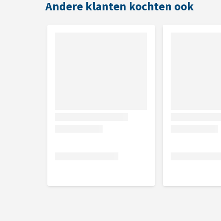
Andere klanten kochten ook
Micro: diameter 12,5 cm
Mini: 18 cm
Midi: diameter 20 cm
Standard: 28 cm
Maxi: 30 cm