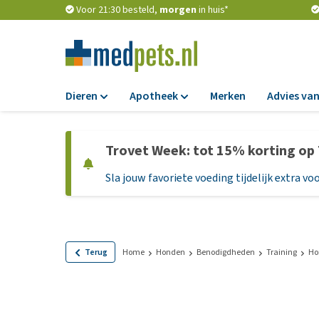
Voor 21:30 besteld,
morgen
in huis*
Dieren
Apotheek
Merken
Advies van
Voer
Apotheek
Trovet Week: tot 15% korting op
Hondenbrokken
Vlooien en teken
Sla jouw favoriete voeding tijdelijk extra voo
Natvoer
Ontworming
Dieetvoer
Medicijnen en
supplementen
Standaardvoer
Probiotica en we
Graanvrij honden
Terug
Home
Honden
Benodigdheden
Training
Ho
Vitamines en min
Puppyvoer en sna
Medische benodi
Glutenvrij honden