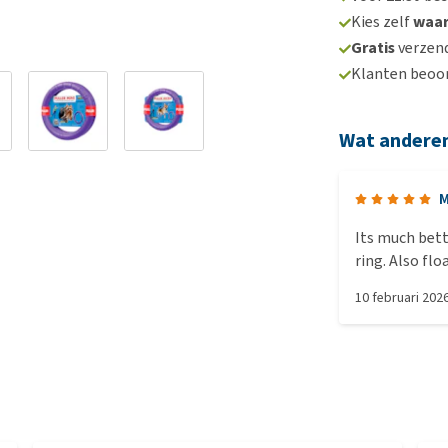
Kies zelf
waa
Gratis
verzend
Klanten beoo
Wat andere
M
Its much bett
10 februari 202