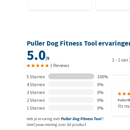
Puller Dog Fitness Tool ervaringe
5.0
/5
1
-
1
van
1 Reviews
5 Sterren
100%
4 Sterren
0%
3 Sterren
0%
2 Sterren
0%
Puller M
Its mu
1 Sterren
0%
Heb je ervaring met
Puller Dog Fitness Tool
?
Geef jouw mening over dit product