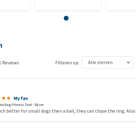
n
1
Reviews
Filteren op:
My fav
ini Dog Fitness Tool - 18 cm
ch better for small dogs then a ball, they can chase the ring. Also 