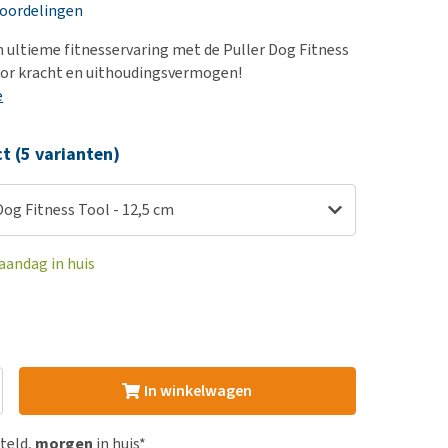
erproblemen
nd te zwaar wordt?
eoordelingen
derdom en dementie
lp! Mijn hond plast in
n ultieme fitnesservaring met de Puller Dog Fitness
is. Wat nu?
ergewicht en conditie
oor kracht en uithoudingsvermogen!
kijk alles
e
ieren, pezen en botten
uchtbaarheid
ct (5 varianten)
kijk alles
Dog Fitness Tool - 12,5 cm
aandag in huis
In winkelwagen
steld,
morgen
in huis*