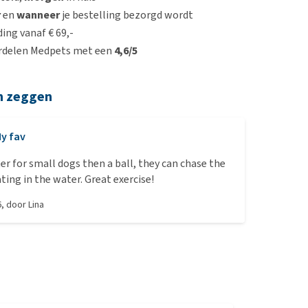
r
en
wanneer
je bestelling bezorgd wordt
ing vanaf € 69,-
rdelen Medpets met een
4,6/5
n zeggen
y fav
er for small dogs then a ball, they can chase the
ring. Also floating in the water. Great exercise!
6
, door
Lina