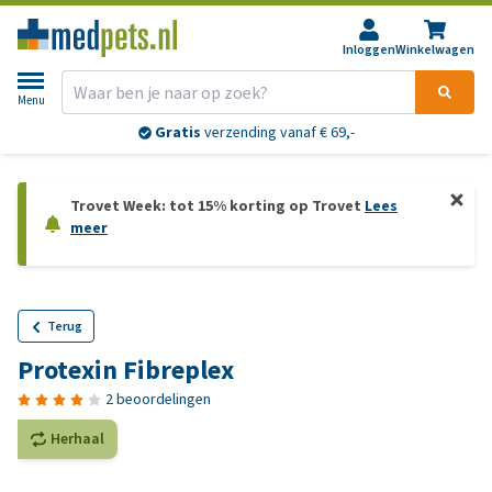
Inloggen
Winkelwagen
Menu
Gratis
verzending vanaf € 69,-
Trovet Week: tot 15% korting op Trovet
Lees
meer
Terug
Protexin Fibreplex
2 beoordelingen
Herhaal