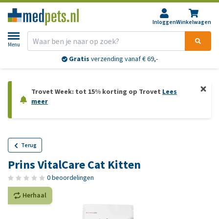
Inloggen
Winkelwagen
Menu
Gratis
verzending vanaf € 69,-
Trovet Week: tot 15% korting op Trovet
Lees
meer
Terug
Prins VitalCare Cat Kitten
0 beoordelingen
Herhaal