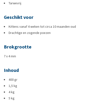
Tarwevrij
Geschikt voor
Kittens vanaf 4 weken tot circa 10 maanden oud
Drachtige en zogende poezen
Brokgrootte
7 x 4 mm
Inhoud
400 gr
1,5 kg
4 kg
5 kg