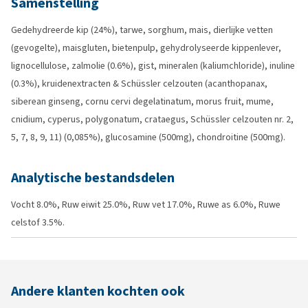
Samenstelling
Gedehydreerde kip (24%), tarwe, sorghum, mais, dierlijke vetten
(gevogelte), maisgluten, bietenpulp, gehydrolyseerde kippenlever,
lignocellulose, zalmolie (0.6%), gist, mineralen (kaliumchloride), inuline
(0.3%), kruidenextracten & Schüssler celzouten (acanthopanax,
siberean ginseng, cornu cervi degelatinatum, morus fruit, mume,
cnidium, cyperus, polygonatum, crataegus, Schüssler celzouten nr. 2,
5, 7, 8, 9, 11) (0,085%), glucosamine (500mg), chondroitine (500mg).
Analytische bestandsdelen
Vocht 8.0%, Ruw eiwit 25.0%, Ruw vet 17.0%, Ruwe as 6.0%, Ruwe
celstof 3.5%.
Andere klanten kochten ook