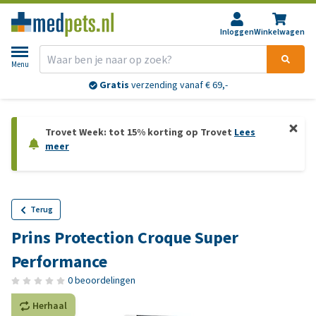
Inloggen
Winkelwagen
Menu
Gratis
verzending vanaf € 69,-
Trovet Week: tot 15% korting op Trovet
Lees
meer
Terug
Prins Protection Croque Super
Performance
0 beoordelingen
Herhaal