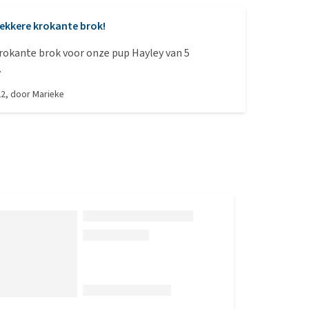
ekkere krokante brok!
rokante brok voor onze pup Hayley van 5
.
22
, door
Marieke