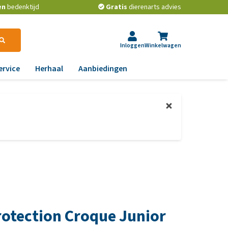
en
bedenktijd
Gratis
dierenarts advies
Inloggen
Winkelwagen
ervice
Herhaal
Aanbiedingen
ndoeningen
ps van de dierenarts
gst, gedrag en stress
t beste middel tegen
ooien en teken bij
aas, nier, lever en hart
onden
wrichten, beweging en
t is het beste
D
ndenvoer?
id, jeuk en vacht
les over het ontwormen
chtwegen en keel
n huisdieren
rotection Croque Junior
ag, darmen en diarree
e voorkom je dat een