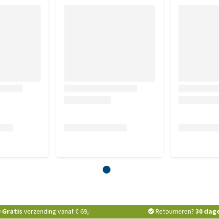
Gratis
verzending vanaf € 69,-
Retourneren?
30 dag