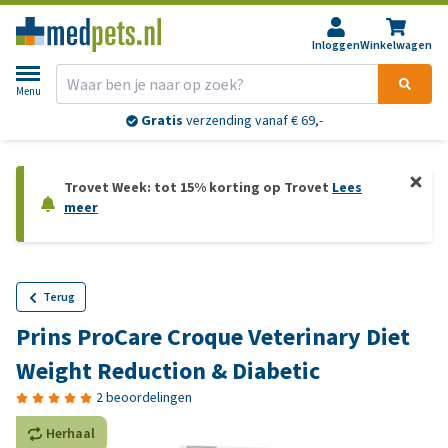
Inloggen
Winkelwagen
Menu
Gratis
verzending vanaf € 69,-
Trovet Week: tot 15% korting op Trovet
Lees
meer
Terug
Prins ProCare Croque Veterinary Diet
Weight Reduction & Diabetic
2 beoordelingen
Herhaal