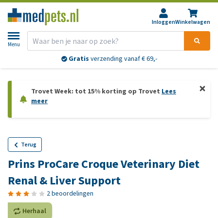
Inloggen
Winkelwagen
Menu
Gratis
verzending vanaf € 69,-
Trovet Week: tot 15% korting op Trovet
Lees
meer
Terug
Prins ProCare Croque Veterinary Diet
Renal & Liver Support
2 beoordelingen
Herhaal