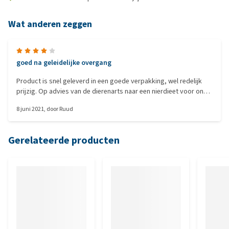
Wat anderen zeggen
goed na geleidelijke overgang
Product is snel geleverd in een goede verpakking, wel redelijk
prijzig. Op advies van de dierenarts naar een nierdieet voor onze
14-jarige cocker. Ze eet alles, dus ook deze brokken. geleidelijke
8 juni 2021
, door
Ruud
overgang (mengen) toegepast omdat meteen volledige overstap
braken uitlokt (maar dat heeft niets met de prima levering van
MedPets te maken).
Gerelateerde producten