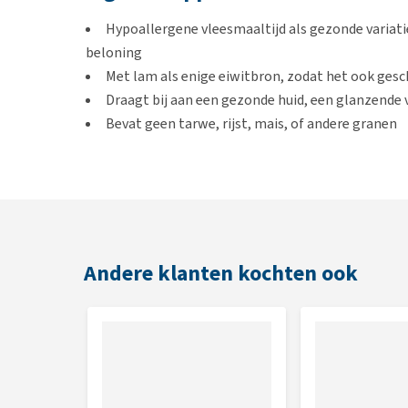
Hypoallergene vleesmaaltijd als gezonde variat
beloning
Met lam als enige eiwitbron, zodat het ook gesc
Draagt bij aan een gezonde huid, een glanzende
Bevat geen tarwe, rijst, mais, of andere granen
Geschikt voor
Pups en volwassen honden
Andere klanten kochten ook
Smaak
Lam
Inhoud
250 g of 3 x 250 g