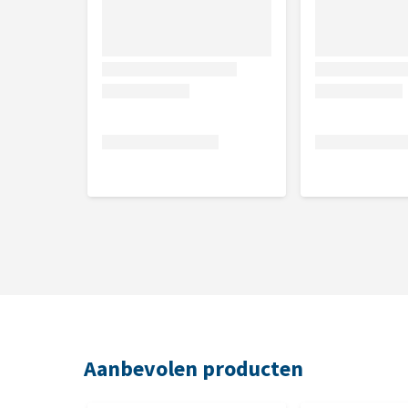
Samenstelling
Lam (70%), aardappeleiwit, aardappelzetmeel, gedro
dicalciumfosfaat, natriumtripolyfosfaat, calciumc
Analytische bestanddelen
Vocht 70,0%, ruw eiwit 15,0%, ruw vet 6,5%, ruwe a
Aanbevolen producten