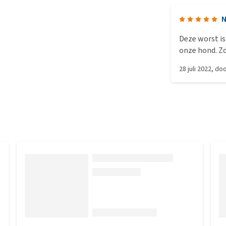
N
Deze worst is
onze hond. Z
op tilt
28 juli 2022
, do