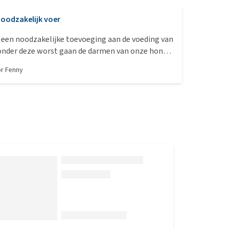
oodzakelijk voer
 een noodzakelijke toevoeging aan de voeding van
onder deze worst gaan de darmen van onze hond
. Daarnaast vindt hij het ook heeeel lekker.
or
Fenny