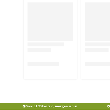
Voor 21:30 besteld,
morgen
in huis*