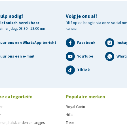
hulp nodig?
Volg je ons al?
telefonisch bereikbaar
Blijf op de hoogte via onze social m
m vrijdag: 08:30 - 13:00 uur
kanalen
tuur ons een WhatsApp bericht
Facebook
Inst
uur ons een e-mail
YouTube
What
TikTok
re categorieën
Populaire merken
er
Royal Canin
r
Hill's
men, halsbanden en tuigjes
Trixie