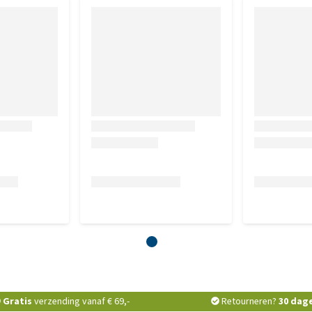
Gratis
verzending vanaf € 69,-
Retourneren?
30 dag