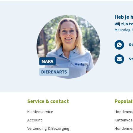
Heb je 
Wij zijn 
Maandag t/
S
St
Service & contact
Populai
Klantenservice
Hondenvo
Account
Kattenvoe
Verzending & Bezorging
Hondenrie