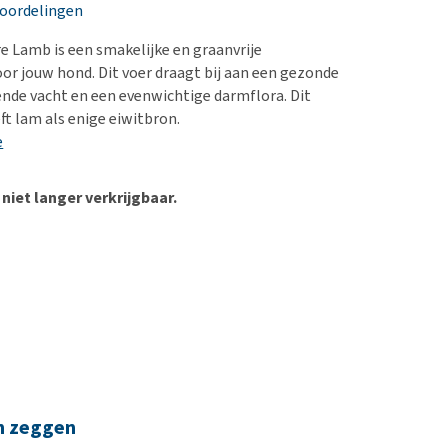
erproblemen
nd te zwaar wordt?
eoordelingen
derdom en dementie
lp! Mijn hond plast in
e Lamb is een smakelijke en graanvrije
is. Wat nu?
ergewicht en conditie
oor jouw hond. Dit voer draagt bij aan een gezonde
kijk alles
ende vacht en een evenwichtige darmflora. Dit
ieren, pezen en botten
t lam als enige eiwitbron.
uchtbaarheid
e
kijk alles
 niet langer verkrijgbaar.
n zeggen