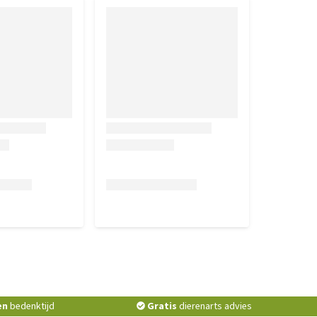
en
bedenktijd
Gratis
dierenarts advies