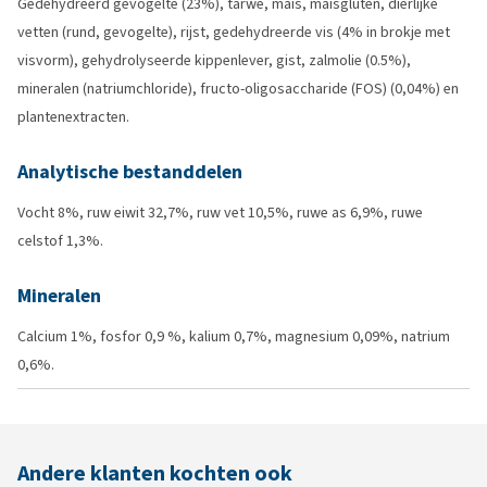
Gedehydreerd gevogelte (23%), tarwe, maïs, maïsgluten, dierlijke
vetten (rund, gevogelte), rijst, gedehydreerde vis (4% in brokje met
visvorm), gehydrolyseerde kippenlever, gist, zalmolie (0.5%),
mineralen (natriumchloride), fructo-oligosaccharide (FOS) (0,04%) en
plantenextracten.
Analytische bestanddelen
Vocht 8%, ruw eiwit 32,7%, ruw vet 10,5%, ruwe as 6,9%, ruwe
celstof 1,3%.
Mineralen
Calcium 1%, fosfor 0,9 %, kalium 0,7%, magnesium 0,09%, natrium
0,6%.
Andere klanten kochten ook