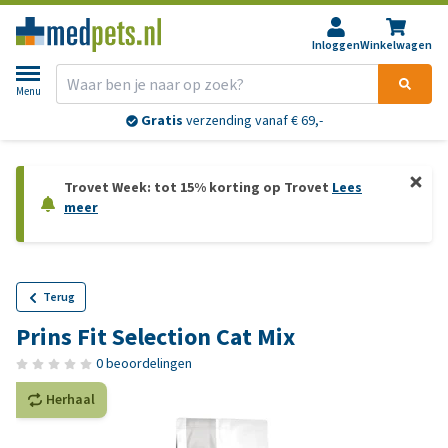
Inloggen
Winkelwagen
Menu
Gratis
verzending vanaf € 69,-
Trovet Week: tot 15% korting op Trovet
Lees
meer
Terug
Prins Fit Selection Cat Mix
0 beoordelingen
Herhaal