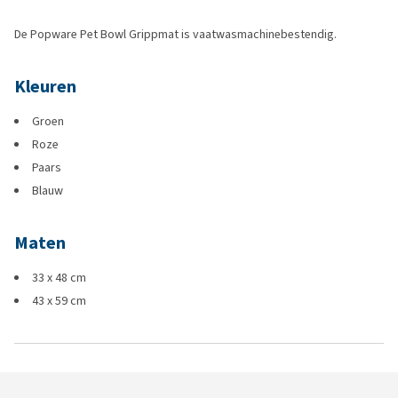
De Popware Pet Bowl Grippmat is vaatwasmachinebestendig.
Kleuren
Groen
Roze
Paars
Blauw
Maten
33 x 48 cm
43 x 59 cm