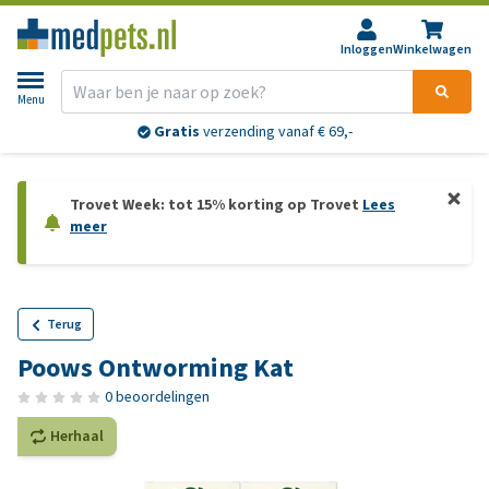
Inloggen
Winkelwagen
Menu
Gratis
verzending vanaf € 69,-
Trovet Week: tot 15% korting op Trovet
Lees
meer
Terug
Poows Ontworming Kat
0 beoordelingen
Herhaal