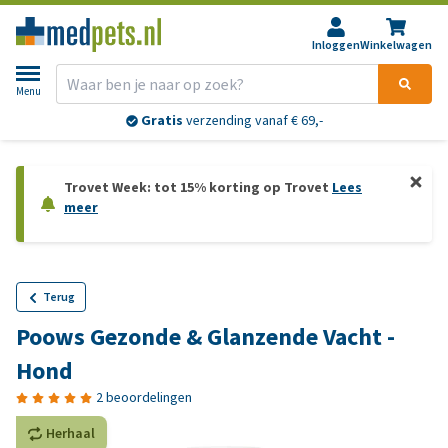
Inloggen
Winkelwagen
Menu
Gratis
verzending vanaf € 69,-
Trovet Week: tot 15% korting op Trovet
Lees
meer
Terug
Poows Gezonde & Glanzende Vacht -
Hond
2 beoordelingen
Herhaal