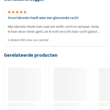
Onze labrador heeft weer een glanzende vacht
Mijn labrador Noeki had vaak een doffe vacht en wat jeuk. Sinds
ik haar deze chews geef, zie ik echt verschil: haar vacht glanst
prachtig en ze voelt zich duidelijk beter. Ze eet ze ook graag
3 oktober 2025
, door
Jan veenhof
alsof het een traktatie is. Voor ons een top product dat ik zeker
aanbeveel!
Gerelateerde producten