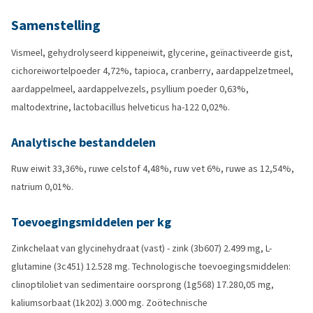
Samenstelling
Vismeel, gehydrolyseerd kippeneiwit, glycerine, geïnactiveerde gist,
cichoreiwortelpoeder 4,72%, tapioca, cranberry, aardappelzetmeel,
aardappelmeel, aardappelvezels, psyllium poeder 0,63%,
maltodextrine, lactobacillus helveticus ha-122 0,02%.
Analytische bestanddelen
Ruw eiwit 33,36%, ruwe celstof 4,48%, ruw vet 6%, ruwe as 12,54%,
natrium 0,01%.
Toevoegingsmiddelen per kg
Zinkchelaat van glycinehydraat (vast) - zink (3b607) 2.499 mg, L-
glutamine (3c451) 12.528 mg. Technologische toevoegingsmiddelen:
clinoptiloliet van sedimentaire oorsprong (1g568) 17.280,05 mg,
kaliumsorbaat (1k202) 3.000 mg. Zoötechnische