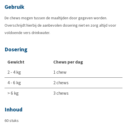
Gebruik
De chews mogen tussen de maaltijden door gegeven worden.
Overschrijdt hierbij de aanbevolen dosering niet en zorg altijd voor
voldoende vers drinkwater.
Dosering
Gewicht
Chews per dag
2 - 4 kg
1 chew
4 - 6 kg
2 chews
> 6 kg
3 chews
Inhoud
60 stuks