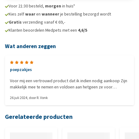
Voor 21:30 besteld,
morgen
in huis*
Kies zelf
waar
en
wanneer
je bestelling bezorgd wordt
Gratis
verzending vanaf € 69,-
Klanten beoordelen Medpets met een
4,6/5
Wat anderen zeggen
poepzakjes
Voor mij een vertrouwd product dat ik indien nodig aankoop Zijn
makkelijk mee te nemen en voldoen aan hetgeen ze voor
gemaakt zijn.
26 juli 2024
, door
R. Vonk
Gerelateerde producten