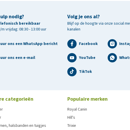
hulp nodig?
Volg je ons al?
telefonisch bereikbaar
Blijf op de hoogte via onze social m
m vrijdag: 08:30 - 13:00 uur
kanalen
tuur ons een WhatsApp bericht
Facebook
Inst
uur ons een e-mail
YouTube
What
TikTok
re categorieën
Populaire merken
er
Royal Canin
r
Hill's
men, halsbanden en tuigjes
Trixie