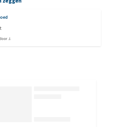
n zeggen
goed
t
 door
J.