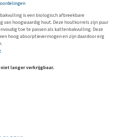
erproblemen
nd te zwaar wordt?
eoordelingen
derdom en dementie
lp! Mijn hond plast in
akvulling is een biologisch afbreekbare
is. Wat nu?
ergewicht en conditie
g van hoogwaardig hout. Deze houtkorrels zijn puur
kijk alles
envoudig toe te passen als kattenbakvulling. Deze
ieren, pezen en botten
 een hoog absorptievermogen en zijn daardoor erg
uchtbaarheid
k.
e
kijk alles
 niet langer verkrijgbaar.