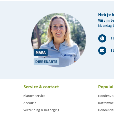
Heb je 
Wij zijn 
Maandag t/
S
St
Service & contact
Populai
Klantenservice
Hondenvo
Account
Kattenvoe
Verzending & Bezorging
Hondenrie