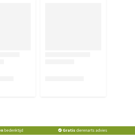
en
bedenktijd
Gratis
dierenarts advies