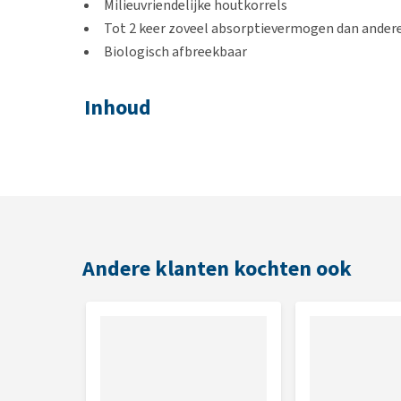
Milieuvriendelijke houtkorrels
Tot 2 keer zoveel absorptievermogen dan ander
Biologisch afbreekbaar
Inhoud
20 L (11 kg) of 25 L (13,6 kg)
Andere klanten kochten ook