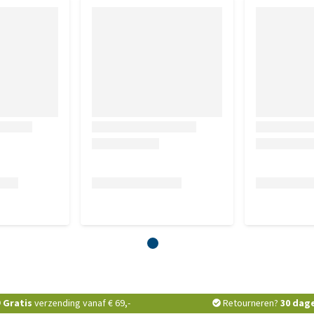
Gratis
verzending vanaf € 69,-
Retourneren?
30 dag