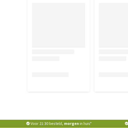
Voor 21:30 besteld,
morgen
in huis*