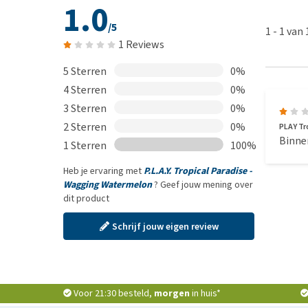
1.0
/5
1
-
1
van
1 Reviews
5 Sterren
0%
4 Sterren
0%
3 Sterren
0%
2 Sterren
0%
PLAY Tr
Binne
1 Sterren
100%
Heb je ervaring met
P.L.A.Y. Tropical Paradise -
Wagging Watermelon
? Geef jouw mening over
dit product
Schrijf jouw eigen review
Voor 21:30 besteld,
morgen
in huis*