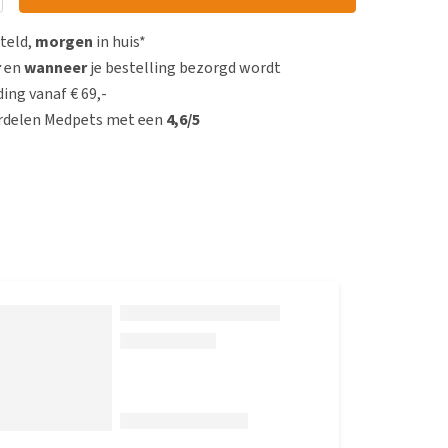
steld,
morgen
in huis*
r
en
wanneer
je bestelling bezorgd wordt
ing vanaf € 69,-
rdelen Medpets met een
4,6/5