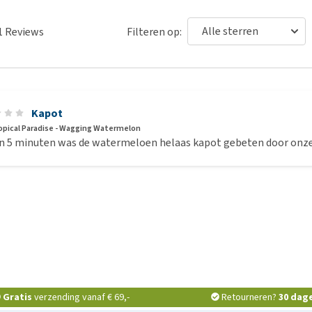
1
Reviews
Filteren op:
Kapot
opical Paradise - Wagging Watermelon
n 5 minuten was de watermeloen helaas kapot gebeten door onze
Gratis
verzending vanaf € 69,-
Retourneren?
30 dag