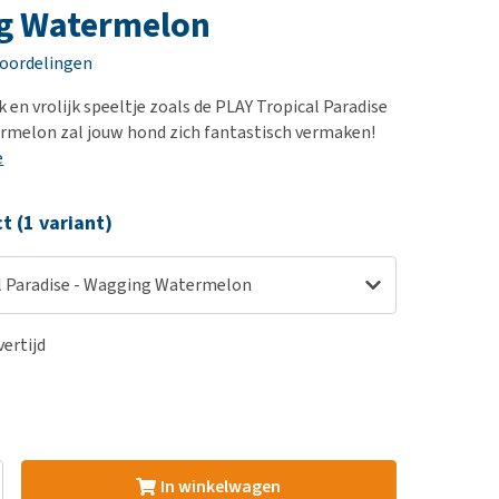
erproblemen
nd te zwaar wordt?
g Watermelon
derdom en dementie
lp! Mijn hond plast in
eoordelingen
is. Wat nu?
ergewicht en conditie
kijk alles
k en vrolijk speeltje zoals de PLAY Tropical Paradise
ieren, pezen en botten
rmelon zal jouw hond zich fantastisch vermaken!
uchtbaarheid
e
kijk alles
ct (1 variant)
l Paradise - Wagging Watermelon
ertijd
In winkelwagen