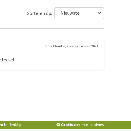
Sorteren op:
Door
Chantal
,
zondag 3 maart 2024
 teckel.
en
bedenktijd
Gratis
dierenarts advies