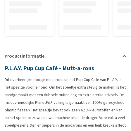
Productinformatie
P.L.A.Y. Pup Cup Café - Mutt-a-rons
Dit overheerlijke doosje macarons uit het Pup Cup Café van P.L.A.Y. is
hét speeltje voor je hond. Om het speeltje extra stevig te maken, is het
handgemaakt met een dubbele buitenlaag en extra sterke stiksels. De
milieuvriendelijke PlanetFill® vulling is gemaakt van 100% gerecyclede
plastic flessen. Het speeltje bevat ook geen AZO-kleurstoffen en kan
na het spelen in zowel de wasmachine als in de droger. Voor extra veel
speelplezier zitten er piepers in de macarons en een leuk kreukeleffect