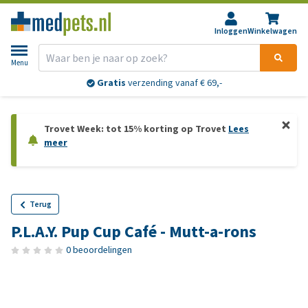
Inloggen
Winkelwagen
Menu
Gratis
verzending vanaf € 69,-
Trovet Week: tot 15% korting op Trovet
Lees
meer
Terug
P.L.A.Y. Pup Cup Café - Mutt-a-rons
0 beoordelingen