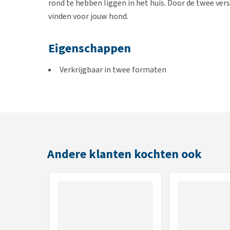
rond te hebben liggen in het huis. Door de twee vers
vinden voor jouw hond.
Eigenschappen
Verkrijgbaar in twee formaten
Het textiel is geverfd door middel van AZO-vrije 
Voldoet aan de kwaliteitsstandaarden voor kind
Mag worden gewassen in de wasmachine en gedr
Afmeting
Andere klanten kochten ook
S: 10,9 x 6 x 21 cm
L: 13,7 x 8,9 x 29.9 cm
Kleur
Blauw met oranje