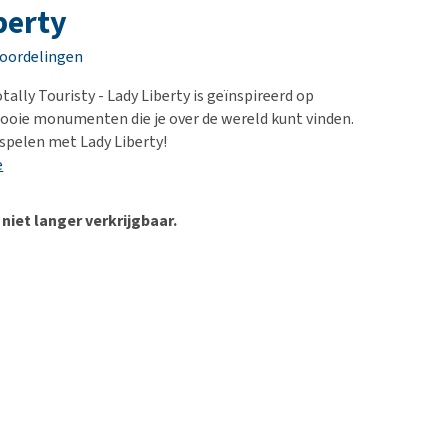
erproblemen
nd te zwaar wordt?
berty
derdom en dementie
lp! Mijn hond plast in
eoordelingen
is. Wat nu?
ergewicht en conditie
kijk alles
Totally Touristy - Lady Liberty is geïnspireerd op
ieren, pezen en botten
ooie monumenten die je over de wereld kunt vinden.
uchtbaarheid
spelen met Lady Liberty!
e
kijk alles
 niet langer verkrijgbaar.