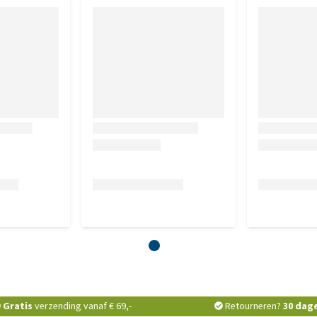
Gratis
verzending vanaf € 69,-
Retourneren?
30 dag