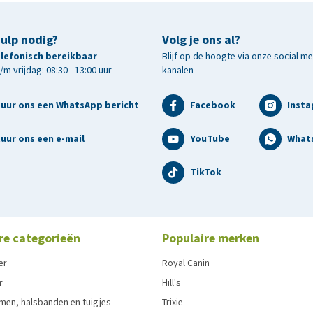
hulp nodig?
Volg je ons al?
telefonisch bereikbaar
Blijf op de hoogte via onze social m
m vrijdag: 08:30 - 13:00 uur
kanalen
tuur ons een WhatsApp bericht
Facebook
Inst
uur ons een e-mail
YouTube
What
TikTok
re categorieën
Populaire merken
er
Royal Canin
r
Hill's
men, halsbanden en tuigjes
Trixie