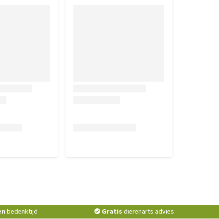
en
bedenktijd
Gratis
dierenarts advies