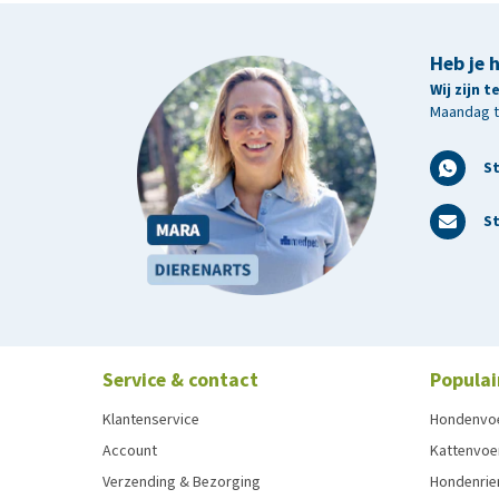
Heb je 
Wij zijn 
Maandag t/
S
St
Service & contact
Populai
Klantenservice
Hondenvo
Account
Kattenvoe
Verzending & Bezorging
Hondenrie