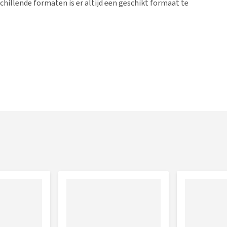
chillende formaten is er altijd een geschikt formaat te
textielverf
erspeelgoed
oogd in de droger