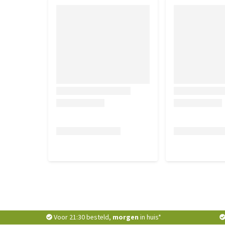
Voor 21:30 besteld,
morgen
in huis*