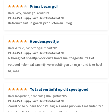
Prima bezorgd!
Door
Corry
,
dinsdag 23 april 2024
P.L.A.Y. Pet Puppy Love - Muttscato Bottle
Betrouwbaar! En goede producten en uitleg
Hondenspeeltje
Door
Mireille
,
donderdag 30 maart 2023
P.L.A.Y. Pet Puppy Love - Muttscato Bottle
Ik kreeg het speeltje voor onze hond snel toegestuurd. Het
voldeed helemaal aan mijn verwachtingen en mijn hond is er heel
blij mee.
Totaal verliefd op dit speelgoed
Door
Jacqueline
,
donderdag 18 augustus 2022
P.L.A.Y. Pet Puppy Love - Muttscato Bottle
Zowel onze oudere hond (9 jaar) als onze pup van 4 maanden zijn