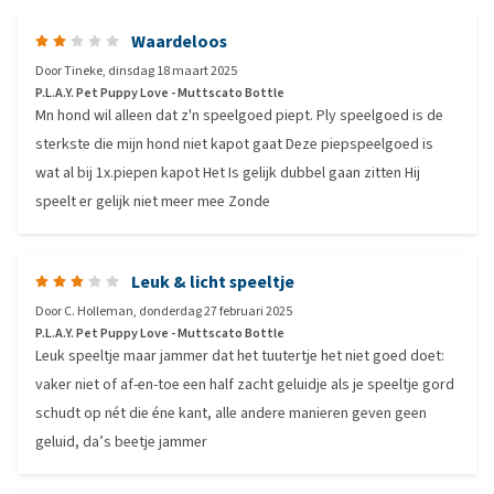
Waardeloos
Door
Tineke
,
dinsdag 18 maart 2025
P.L.A.Y. Pet Puppy Love - Muttscato Bottle
Mn hond wil alleen dat z'n speelgoed piept. Ply speelgoed is de
sterkste die mijn hond niet kapot gaat Deze piepspeelgoed is
wat al bij 1x.piepen kapot Het Is gelijk dubbel gaan zitten Hij
speelt er gelijk niet meer mee Zonde
Leuk & licht speeltje
Door
C. Holleman
,
donderdag 27 februari 2025
P.L.A.Y. Pet Puppy Love - Muttscato Bottle
Leuk speeltje maar jammer dat het tuutertje het niet goed doet:
vaker niet of af-en-toe een half zacht geluidje als je speeltje gord
schudt op nét die éne kant, alle andere manieren geven geen
geluid, da’s beetje jammer