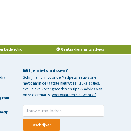
en
bedenktijd
Gratis
dierenarts advies
Wil je niets missen?
edia
Schrijf je nu in voor de Medpets nieuwsbrief
met daarin de laatste nieuwtjes, leuke acties,
exclusieve kortingscodes en tips & advies van
onze dierenarts.
Voorwaarden nieuwsbrief
agram
sApp
Inschrijven