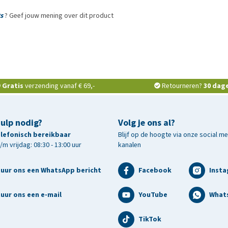
ts
? Geef jouw mening over dit product
Gratis
verzending vanaf € 69,-
Retourneren?
30 dag
hulp nodig?
Volg je ons al?
telefonisch bereikbaar
Blijf op de hoogte via onze social m
m vrijdag: 08:30 - 13:00 uur
kanalen
tuur ons een WhatsApp bericht
Facebook
Inst
uur ons een e-mail
YouTube
What
TikTok