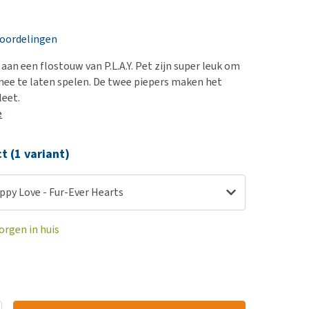
erproblemen
nd te zwaar wordt?
derdom en dementie
lp! Mijn hond plast in
eoordelingen
is. Wat nu?
ergewicht en conditie
kijk alles
aan een flostouw van P.L.A.Y. Pet zijn super leuk om
ieren, pezen en botten
ee te laten spelen. De twee piepers maken het
uchtbaarheid
eet.
e
kijk alles
ct (1 variant)
Puppy Love - Fur-Ever Hearts
orgen in huis