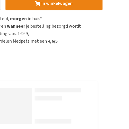
In winkelwagen
steld,
morgen
in huis*
r
en
wanneer
je bestelling bezorgd wordt
ing vanaf € 69,-
rdelen Medpets met een
4,6/5