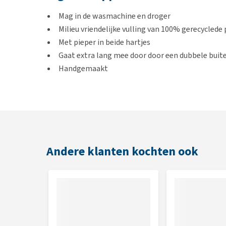
Mag in de wasmachine en droger
Milieu vriendelijke vulling van 100% gerecyclede 
Met pieper in beide hartjes
Gaat extra lang mee door door een dubbele buit
Handgemaakt
Kleur
Rood met roze
Andere klanten kochten ook
Afmetingen
30 x 10 x 12 cm