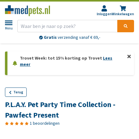
Inloggen
Winkelwagen
Menu
Gratis
verzending vanaf € 69,-
Trovet Week: tot 15% korting op Trovet
Lees
meer
Terug
P.L.A.Y. Pet Party Time Collection -
Pawfect Present
1 beoordelingen