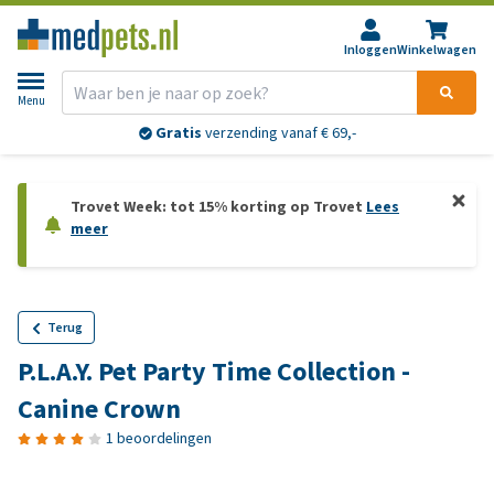
Inloggen
Winkelwagen
Menu
Gratis
verzending vanaf € 69,-
Trovet Week: tot 15% korting op Trovet
Lees
meer
Terug
P.L.A.Y. Pet Party Time Collection -
Canine Crown
1 beoordelingen