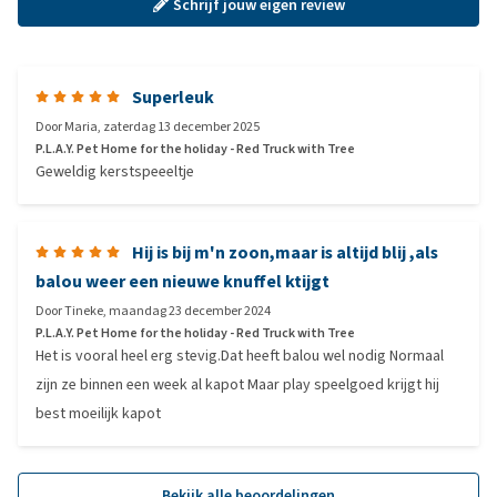
Schrijf jouw eigen review
Superleuk
Door
Maria
,
zaterdag 13 december 2025
P.L.A.Y. Pet Home for the holiday - Red Truck with Tree
Geweldig kerstspeeeltje
Hij is bij m'n zoon,maar is altijd blij ,als
balou weer een nieuwe knuffel ktijgt
Door
Tineke
,
maandag 23 december 2024
P.L.A.Y. Pet Home for the holiday - Red Truck with Tree
Het is vooral heel erg stevig.Dat heeft balou wel nodig Normaal
zijn ze binnen een week al kapot Maar play speelgoed krijgt hij
best moeilijk kapot
Bekijk alle beoordelingen