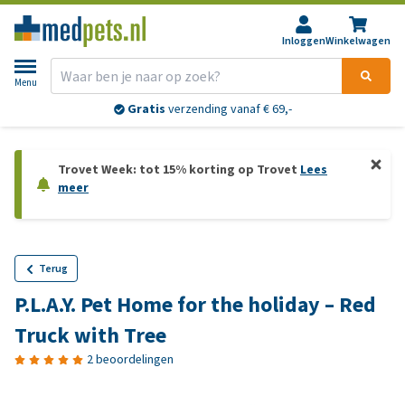
Inloggen
Winkelwagen
Menu
Gratis
verzending vanaf € 69,-
Trovet Week: tot 15% korting op Trovet
Lees
meer
Terug
P.L.A.Y. Pet Home for the holiday – Red
Truck with Tree
2 beoordelingen