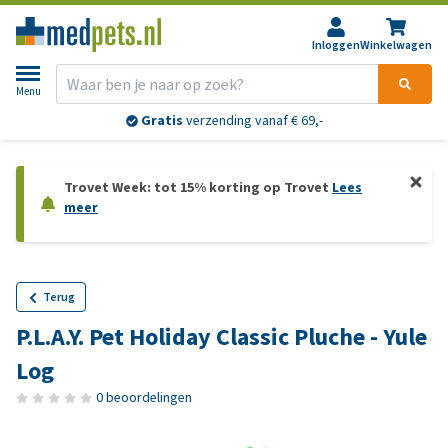
Inloggen
Winkelwagen
Menu
Gratis
verzending vanaf € 69,-
Trovet Week: tot 15% korting op Trovet
Lees
meer
Terug
P.L.A.Y. Pet Holiday Classic Pluche - Yule
Log
0 beoordelingen