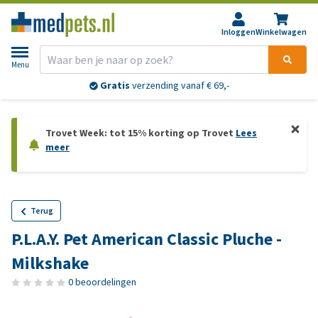
Inloggen
Winkelwagen
Menu
Gratis
verzending vanaf € 69,-
Trovet Week: tot 15% korting op Trovet
Lees
meer
Terug
P.L.A.Y. Pet American Classic Pluche -
Milkshake
0 beoordelingen