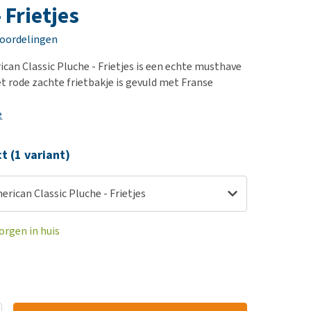
erproblemen
nd te zwaar wordt?
 Frietjes
derdom en dementie
lp! Mijn hond plast in
eoordelingen
is. Wat nu?
ergewicht en conditie
kijk alles
rican Classic Pluche - Frietjes is een echte musthave
ieren, pezen en botten
et rode zachte frietbakje is gevuld met Franse
uchtbaarheid
e
kijk alles
ct (1 variant)
merican Classic Pluche - Frietjes
orgen in huis