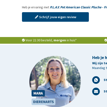
Heb je ervaring met
P.L.A.Y. Pet American Classic Pluche - F
Schrijf jouw eigen review
Voor 21:30 besteld,
morgen
in huis*
Heb je 
Wij zijn 
Maandag t/
S
St