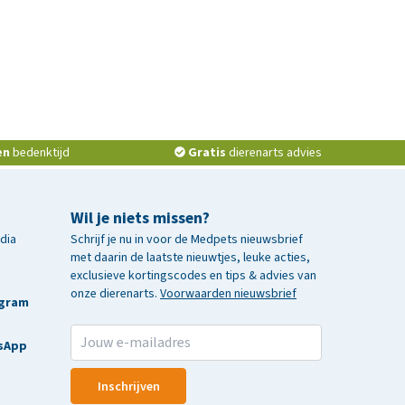
en
bedenktijd
Gratis
dierenarts advies
Wil je niets missen?
edia
Schrijf je nu in voor de Medpets nieuwsbrief
met daarin de laatste nieuwtjes, leuke acties,
exclusieve kortingscodes en tips & advies van
onze dierenarts.
Voorwaarden nieuwsbrief
agram
sApp
Inschrijven