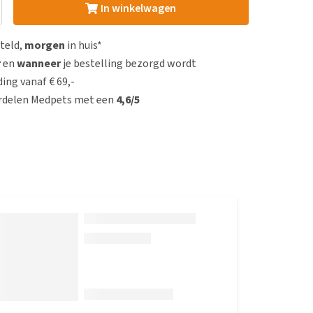
In winkelwagen
steld,
morgen
in huis*
r
en
wanneer
je bestelling bezorgd wordt
ing vanaf € 69,-
rdelen Medpets met een
4,6/5