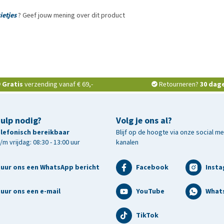
rietjes
? Geef jouw mening over dit product
Gratis
verzending vanaf € 69,-
Retourneren?
30 dag
hulp nodig?
Volg je ons al?
telefonisch bereikbaar
Blijf op de hoogte via onze social m
m vrijdag: 08:30 - 13:00 uur
kanalen
tuur ons een WhatsApp bericht
Facebook
Inst
uur ons een e-mail
YouTube
What
TikTok