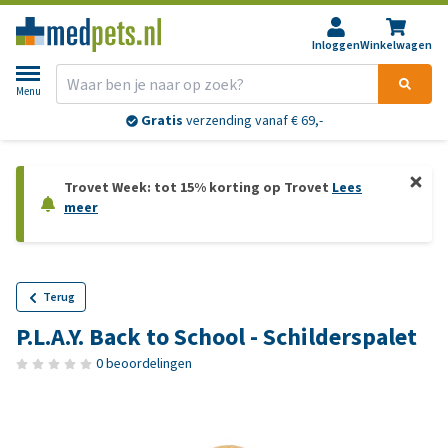
Inloggen
Winkelwagen
Menu
Gratis
verzending vanaf € 69,-
Trovet Week: tot 15% korting op Trovet
Lees
meer
Terug
P.L.A.Y. Back to School - Schilderspalet
0 beoordelingen